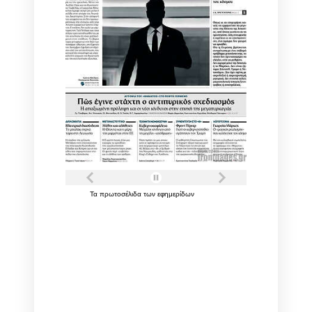
Τα
πρωτοσέλιδα
των
εφημερίδων