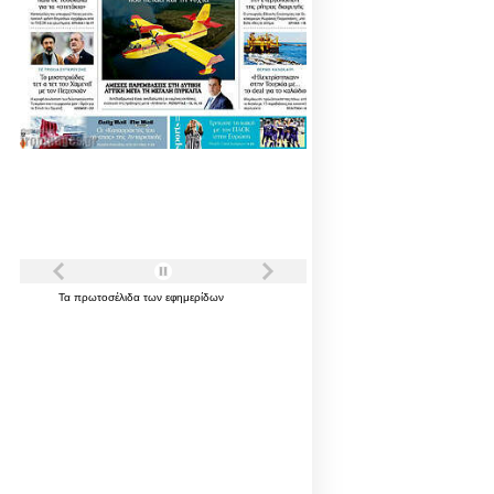
Τα
πρωτοσέλιδα
των
εφημερίδων