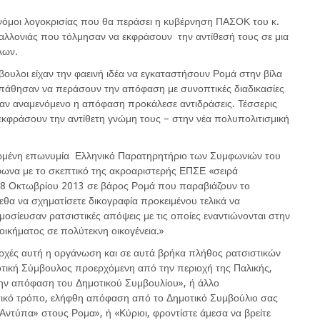
 νόμοι λογοκρισίας που θα περάσει η κυβέρνηση ΠΑΣΟΚ του κ.
αλλονιάς που τόλμησαν να εκφράσουν την αντίθεσή τους σε μια
λων.
βουλοι είχαν την φαεινή ιδέα να εγκαταστήσουν Ρομά στην βίλα
πάθησαν να περάσουν την απόφαση με συνοπτικές διαδικασίες
ταν αναμενόμενο η απόφαση προκάλεσε αντιδράσεις. Τέσσερις
α εκφράσουν την αντίθετη γνώμη τους – στην νέα πολυπολιτισμική
ωμένη επωνυμία Ελληνικό Παρατηρητήριο των Συμφωνιών του
φωνα με το σκεπτικό της ακροαριστερής ΕΠΣΕ «σειρά
 28 Οκτωβρίου 2013 σε βάρος Ρομά που παραβιάζουν το
εθα να σχηματίσετε δικογραφία προκειμένου τελικά να
σίευσαν ρατσιστικές απόψεις με τις οποίες εναντιώνονται στην
κήματος σε πολύτεκνη οικογένεια.»
αρχές αυτή η οργάνωση και σε αυτά βρήκα πλήθος ρατσιστικών
τική Σύμβουλος προερχόμενη από την περιοχή της Παλικής,
στην απόφαση του Δημοτικού Συμβουλίου», ή άλλο
ικό τρόπο, ελήφθη απόφαση από το Δημοτικό Συμβούλιο σας
ντύπα» στους Ρομα», ή «Κύριοι, φροντίστε άμεσα να βρείτε