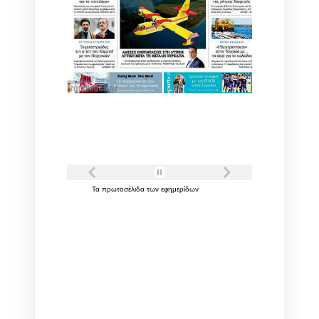
Τα
πρωτοσέλιδα
των
εφημερίδων