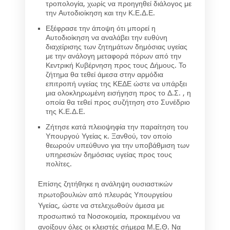
τροπολογία, χωρίς να προηγηθεί διάλογος με
την Αυτοδιοίκηση και την Κ.Ε.Δ.Ε.
Εξέφρασε την άποψη ότι μπορεί η
Αυτοδιοίκηση να αναλάβει την ευθύνη
διαχείρισης των ζητημάτων δημόσιας υγείας
με την ανάλογη μεταφορά πόρων από την
Κεντρική Κυβέρνηση προς τους Δήμους. Το
ζήτημα θα τεθεί άμεσα στην αρμόδια
επιτροπή υγείας της ΚΕΔΕ ώστε να υπάρξει
μια ολοκληρωμένη εισήγηση προς το Δ.Σ. , η
οποία θα τεθεί προς συζήτηση στο Συνέδριο
της Κ.Ε.Δ.Ε.
Ζήτησε κατά πλειοψηφία την παραίτηση του
Υπουργού Υγείας κ. Ξανθού, τον οποίο
θεωρούν υπεύθυνο για την υποβάθμιση των
υπηρεσιών δημόσιας υγείας προς τους
πολίτες.
Επίσης ζητήθηκε η ανάληψη ουσιαστικών
πρωτοβουλιών από πλευράς Υπουργείου
Υγείας, ώστε να στελεχωθούν άμεσα με
προσωπικό τα Νοσοκομεία, προκειμένου να
ανοίξουν όλες οι κλειστές σήμερα Μ.Ε.Θ. Να