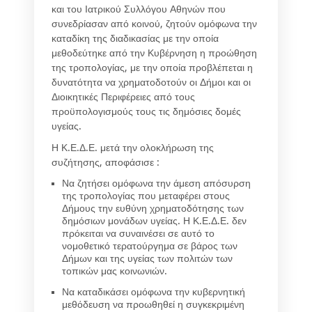
και του Ιατρικού Συλλόγου Αθηνών που
συνεδρίασαν από κοινού, ζητούν ομόφωνα την
καταδίκη της διαδικασίας με την οποία
μεθοδεύτηκε από την Κυβέρνηση η προώθηση
της τροπολογίας, με την οποία προβλέπεται η
δυνατότητα να χρηματοδοτούν οι Δήμοι και οι
Διοικητικές Περιφέρειες από τους
προϋπολογισμούς τους τις δημόσιες δομές
υγείας.
Η Κ.Ε.Δ.Ε. μετά την ολοκλήρωση της
συζήτησης, αποφάσισε :
Να ζητήσει ομόφωνα την άμεση απόσυρση
της τροπολογίας που μεταφέρει στους
Δήμους την ευθύνη χρηματοδότησης των
δημόσιων μονάδων υγείας. Η Κ.Ε.Δ.Ε. δεν
πρόκειται να συναινέσει σε αυτό το
νομοθετικό τερατούργημα σε βάρος των
Δήμων και της υγείας των πολιτών των
τοπικών μας κοινωνιών.
Να καταδικάσει ομόφωνα την κυβερνητική
μεθόδευση να προωθηθεί η συγκεκριμένη