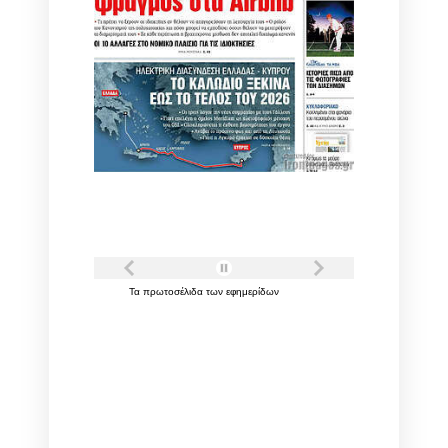
Τα
πρωτοσέλιδα
των
εφημερίδων