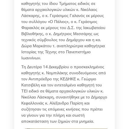
καθηγητής του ίδιου Τμήματος ειδικός σε
θέματα αρχαιολογικών υλικών κ. Νικόλαος
Λάσκαρης, ο κ. Γεράσιμος Γαλανός εκ μέρους
του συλλόγου «Ο Πάλιος», ο κ. Γεράσιμος
Φαρακλός εκ μέρους του Δ.Σ. της Ιακωβατείου
Βιβλιοθήκης, ο κ. Δημήτριος Μεσσάρης ως
τεχνικός σύμβουλος του Δημάρχου και η κα.
Δώρα Μαρκάτου τ. αναπληρώτρια καθηγήτρια
Ιστορίας της Τέχνης στο Πανεπιστήμιο
Ιωαννίνων.
Τη Δευτέρα 14 Δεκεμβρίου ο προσκεκλημένος
καθηγητής κ. Νομπιλάκης συνοδευόμενος από
τον Αντιπρόεδρο της ΚΕΔΗΚΕ κ. Γεώργιο
Κατσιβέλη και τον εντεταλμένο καθηγητή του
ΤΕΙ ειδικό σε θέματα αρχαιολογικών υλικών κ.
Νικόλαο Λάσκαρη, συναντήθηκε με το Δήμαρχο
Κεφαλλονιάς κ. Αλέξανδρο Παρίση και
συζήτησαν τις επόμενες κινήσεις που πρέπει
να γίνουν για την πλήρη και σωστή
αποκατάσταση των ζημιών στα μνημεία.