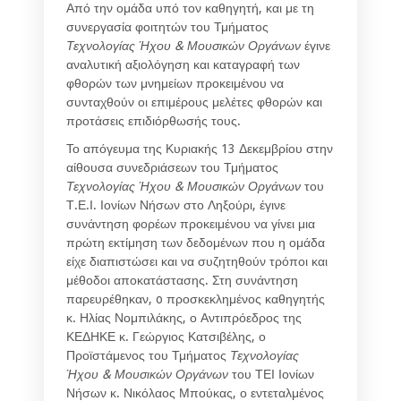
Από την ομάδα υπό τον καθηγητή, και με τη
συνεργασία φοιτητών του Τμήματος
Τεχνολογίας Ήχου & Μουσικών Οργάνων
έγινε
αναλυτική αξιολόγηση και καταγραφή των
φθορών των μνημείων προκειμένου να
συνταχθούν οι επιμέρους μελέτες φθορών και
προτάσεις επιδιόρθωσής τους.
Το απόγευμα της Κυριακής 13 Δεκεμβρίου στην
αίθουσα συνεδριάσεων του Τμήματος
Τεχνολογίας Ήχου & Μουσικών Οργάνων
του
Τ.Ε.Ι. Ιονίων Νήσων στο Ληξούρι, έγινε
συνάντηση φορέων προκειμένου να γίνει μια
πρώτη εκτίμηση των δεδομένων που η ομάδα
είχε διαπιστώσει και να συζητηθούν τρόποι και
μέθοδοι αποκατάστασης. Στη συνάντηση
παρευρέθηκαν, o προσκεκλημένος καθηγητής
κ. Ηλίας Νομπιλάκης, ο Αντιπρόεδρος της
ΚΕΔΗΚΕ κ. Γεώργιος Κατσιβέλης, ο
Προϊστάμενος του Τμήματος
Τεχνολογίας
Ήχου & Μουσικών Οργάνων
του ΤΕΙ Ιονίων
Νήσων κ. Νικόλαος Μπούκας, ο εντεταλμένος