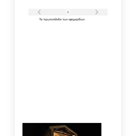
Τα
πρωτοσέλιδα
των
εφημερίδων