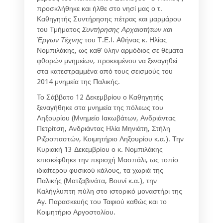
προσκλήθηκε και ήλθε στο νησί μας ο τ.
Καθηγητής Συντήρησης πέτρας και μαρμάρου
του Τμήματος
Συντήρησης Αρχα
ιοτήτων και
Έργων Τέχνης
του Τ.Ε.Ι. Αθήνας κ. Ηλίας
Νομπιλάκης, ως καθ’ ύλην αρμόδιος σε θέματα
φθορών μνημείων, προκειμένου να ξεναγηθεί
στα κατεστραμμένα από τους σεισμούς του
2014 μνημεία της Παλικής.
Το Σάββατο 12 Δεκεμβρίου ο Καθηγητής
ξεναγήθηκε στα μνημεία της πόλεως του
Ληξουρίου (Μνημείο Ιακωβάτων, Ανδριάντας
Πετρίτση, Ανδριάντας Ηλία Μηνιάτη, Στήλη
Ριζοσπαστών, Κοιμητήριο Ληξουρίου κ.α.). Την
Κυριακή 13 Δεκεμβρίου ο κ. Νομπιλάκης
επισκέφθηκε την περιοχή Μασπάλι, ως τοπίο
ιδιαίτερου φυσικού κάλους, τα χωριά της
Παλικής (Ματζαβινάτα, Βουνί κ.α.), την
Καλήγλυπτη πύλη στο ιστορικό μοναστήρι της
Αγ. Παρασκευής του Ταφιού καθώς και το
Κοιμητήριο Αργοστολίου.