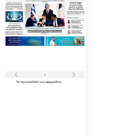
Τα
πρωτοσέλιδα
των
εφημερίδων