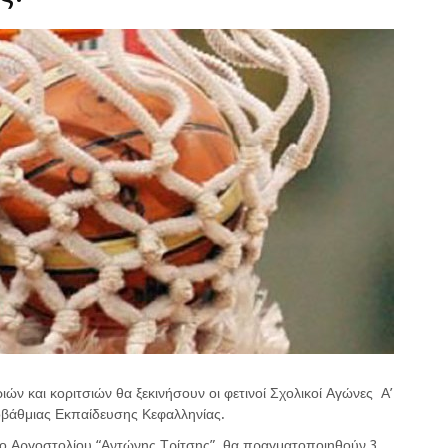
ών και κοριτσιών θα ξεκινήσουν οι φετινοί Σχολικοί Αγώνες Α’
οβάθμιας Εκπαίδευσης Κεφαλληνίας.
ιο Αργοστολίου “Αντώνης Τρίτσης”, θα πραγματοποιηθούν 3