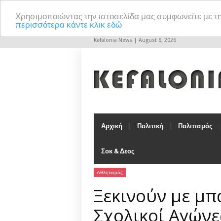
Χρησιμοποιώντας την ιστοσελίδα μας συμφωνείτε με τ
περισσότερα κάντε κλικ εδώ
Kefalonia News | August 6, 2026
Αρχική
Πολιτική
Πολιτισμός
Σοκ & Δεος
Αθλητισμός
Ξεκινούν με μπ
Σχολικοί Αγώνε