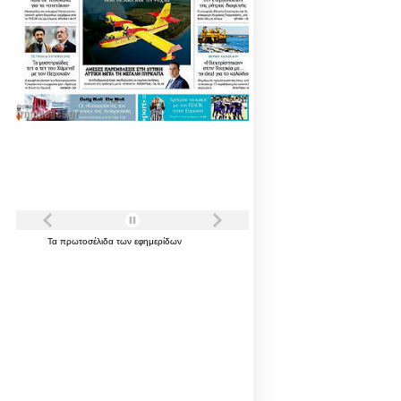
Τα
πρωτοσέλιδα
των
εφημερίδων