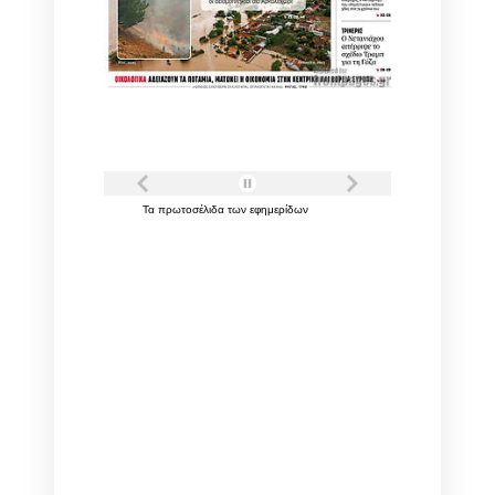
Τα
πρωτοσέλιδα
των
εφημερίδων