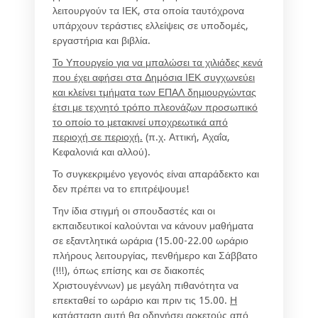
λειτουργούν τα ΙΕΚ, στα οποία ταυτόχρονα
υπάρχουν τεράστιες ελλείψεις σε υποδομές,
εργαστήρια και βιβλία.
Το Υπουργείο για να μπαλώσει τα χιλιάδες κενά
που έχει αφήσει στα Δημόσια ΙΕΚ συγχωνεύει
και κλείνει τμήματα των ΕΠΑΛ δημιουργώντας
έτσι με τεχνητό τρόπο πλεονάζων προσωπικό
το οποίο το μετακινεί υποχρεωτικά από
περιοχή σε περιοχή.
(π.χ. Αττική, Αχαΐα,
Κεφαλονιά και αλλού).
Το συγκεκριμένο γεγονός είναι απαράδεκτο και
δεν πρέπει να το επιτρέψουμε!
Την ίδια στιγμή οι σπουδαστές και οι
εκπαιδευτικοί καλούνται να κάνουν μαθήματα
σε εξαντλητικά ωράρια (15.00-22.00 ωράριο
πλήρους λειτουργίας, πενθήμερο και Σάββατο
(!!!), όπως επίσης και σε διακοπές
Χριστουγέννων) με μεγάλη πιθανότητα να
επεκταθεί το ωράριο και πριν τις 15.00.
Η
κατάσταση αυτή θα οδηγήσει αρκετούς από