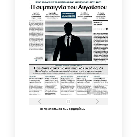
Τα
πρωτοσέλιδα
των
εφημερίδων