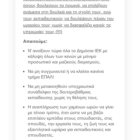
όσους δουλεύουν τα πρωινά, να επιλέξουν
ανάμεσα στη δουλειά και τη σχολή τους, ενώ
τους εκπαιδευτικούς να δουλέψουν πέραν του
ωραρίου τους χωρίς να διασφαλίζει κανείς τις
υπερωρίες τους (!!!)
Απαιτούμε:
Ν’ ανοίξουν τώρα όλα τα Δημόσια ΙΕΚ με
κάλυψη όλων των κενών με μόνιμο
προσωπικό και μαζικούς διορισμούς.
Να μη συγχωνευτεί ή να κλείσει κανένα
τμήμα ΕΠΑΛ!
Να μη μετακινηθούν υποχρεωτικά
συνάδελφοι της δευτεροβάθμιας
εκπαίδευσης χωρίς τη θέληση τους.
Η αναπλήρωση των χαμένων ωρών να γίνει
με τέτοιο τρόπο, έτσι ώστε να μη βάζει
επιπλέον εμπόδια στους σπουδαστές, στις
σπουδές, την εργασία τους, τη ζωή τους και
εξαντλητικά ωράρια για εκπαιδευτικούς και
σπουδαστές.