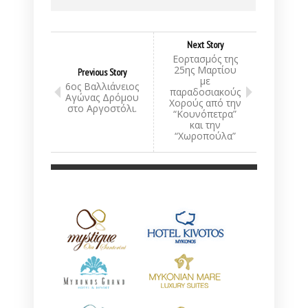
Next Story
Εορτασμός της
25ης Μαρτίου
Previous Story
με
6ος Βαλλιάνειος
παραδοσιακούς
Αγώνας Δρόμου
Χορούς από την
στο Αργοστόλι.
“Κουνόπετρα”
και την
“Χωροπούλα”