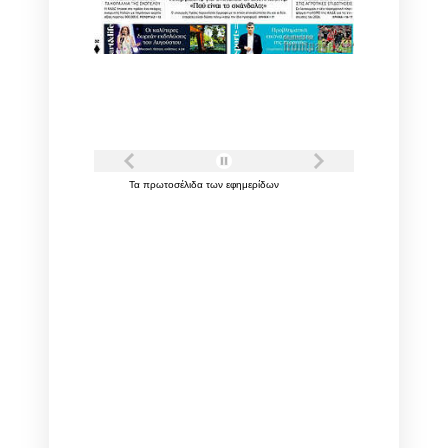
Τα
πρωτοσέλιδα
των
εφημερίδων