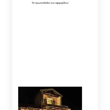
Τα
πρωτοσέλιδα
των
εφημερίδων