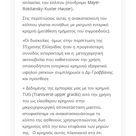
απλασίας του κόλπου (σύνδρομο Mayer-
Rokitansky-Kuster-Hauser).
Στις περιπτώσεις αυτές η ανακατασκευή του
κόλπου γίνεται συνήθως με μισχωτό εντερικό
κρημνό (μετάθεση τμήματος του σιγμοειδούς).
«Οι δυσκολίες όμως στην περίπτωση της
35χρονης Ελληνίδας ήταν η προγενέστερη
συνοδός εντερεκτομή και η μετεγχειρητική
ακτινοβολία που καθιστούσαν την χρήση
οποιουδήποτε εντερικού κρημνού εξαιρετικά
υψηλού ρίσκου» συμπλήρωσε ο Δρ Γραββάνης
και πρόσθεσε
« Δεδομένης της εμπειρίας μας με τον κρημνό
TUG (Transverse upper gracilis) από την χρήση
του ως ελεύθερου κρημνού στην
μικροχειρουργική αποκατάσταση μαστού,
αποφασίσαμε να ανακατασκευάσουμε το
κόλπο της ασθενούς χρησιμοποιώντας δυο
κρημνούς από την έσω επιφάνεια των μηρών
της. Ο κρημνός αυτός πλεονεκτεί στο ότι