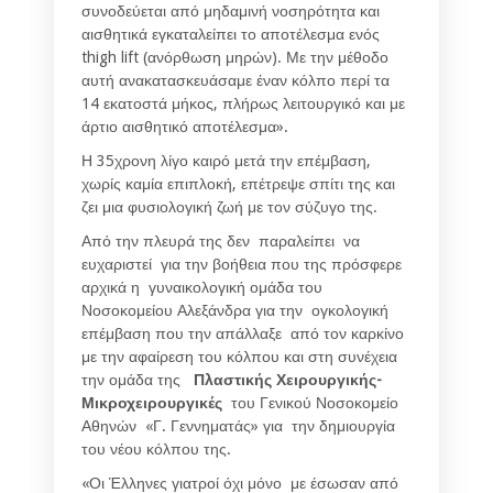
συνοδεύεται από μηδαμινή νοσηρότητα και
αισθητικά εγκαταλείπει το αποτέλεσμα ενός
thigh lift (ανόρθωση μηρών). Με την μέθοδο
αυτή ανακατασκευάσαμε έναν κόλπο περί τα
14 εκατοστά μήκος, πλήρως λειτουργικό και με
άρτιο αισθητικό αποτέλεσμα».
Η 35χρονη λίγο καιρό μετά την επέμβαση,
χωρίς καμία επιπλοκή, επέτρεψε σπίτι της και
ζει μια φυσιολογική ζωή με τον σύζυγο της.
Από την πλευρά της δεν παραλείπει να
ευχαριστεί για την βοήθεια που της πρόσφερε
αρχικά η γυναικολογική ομάδα του
Νοσοκομείου Αλεξάνδρα για την ογκολογική
επέμβαση που την απάλλαξε από τον καρκίνο
με την αφαίρεση του κόλπου και στη συνέχεια
την ομάδα της
Πλαστικής Χειρουργικής-
Μικροχειρουργικές
του Γενικού Νοσοκομείο
Αθηνών «Γ. Γεννηματάς» για την δημιουργία
του νέου κόλπου της.
«Οι Έλληνες γιατροί όχι μόνο με έσωσαν από