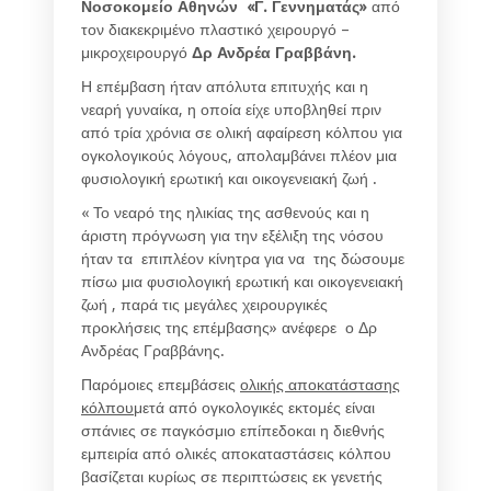
Νοσοκομείο Αθηνών «Γ. Γεννηματάς»
από
τον διακεκριμένο πλαστικό χειρουργό –
μικροχειρουργό
Δρ Ανδρέα Γραββάνη.
Η επέμβαση ήταν απόλυτα επιτυχής και η
νεαρή γυναίκα, η οποία είχε υποβληθεί πριν
από τρία χρόνια σε ολική αφαίρεση κόλπου για
ογκολογικούς λόγους, απολαμβάνει πλέον μια
φυσιολογική ερωτική και οικογενειακή ζωή .
« Το νεαρό της ηλικίας της ασθενούς και η
άριστη πρόγνωση για την εξέλιξη της νόσου
ήταν τα επιπλέον κίνητρα για να της δώσουμε
πίσω μια φυσιολογική ερωτική και οικογενειακή
ζωή , παρά τις μεγάλες χειρουργικές
προκλήσεις της επέμβασης» ανέφερε ο Δρ
Ανδρέας Γραββάνης.
Παρόμοιες επεμβάσεις
ολικής αποκατάστασης
κόλπου
μετά από ογκολογικές εκτομές είναι
σπάνιες σε παγκόσμιο επίπεδοκαι η διεθνής
εμπειρία από ολικές αποκαταστάσεις κόλπου
βασίζεται κυρίως σε περιπτώσεις εκ γενετής