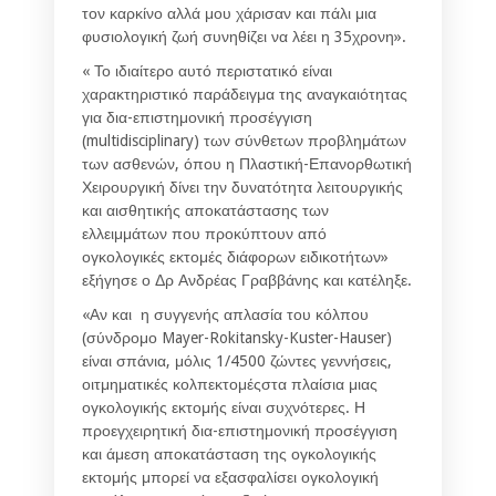
τον καρκίνο αλλά μου χάρισαν και πάλι μια
φυσιολογική ζωή συνηθίζει να λέει η 35χρονη».
« Το ιδιαίτερο αυτό περιστατικό είναι
χαρακτηριστικό παράδειγμα της αναγκαιότητας
για δια-επιστημονική προσέγγιση
(multidisciplinary) των σύνθετων προβλημάτων
των ασθενών, όπου η Πλαστική-Επανορθωτική
Χειρουργική δίνει την δυνατότητα λειτουργικής
και αισθητικής αποκατάστασης των
ελλειμμάτων που προκύπτουν από
ογκολογικές εκτομές διάφορων ειδικοτήτων»
εξήγησε ο Δρ Ανδρέας Γραββάνης και κατέληξε.
«Αν και η συγγενής απλασία του κόλπου
(σύνδρομο Mayer-Rokitansky-Kuster-Hauser)
είναι σπάνια, μόλις 1/4500 ζώντες γεννήσεις,
οιτμηματικές κολπεκτομέςστα πλαίσια μιας
ογκολογικής εκτομής είναι συχνότερες. Η
προεγχειρητική δια-επιστημονική προσέγγιση
και άμεση αποκατάσταση της ογκολογικής
εκτομής μπορεί να εξασφαλίσει ογκολογική