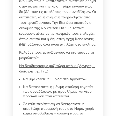
έκρυψαν πως η καπιταλιστική ανάπτυξη οδηγεί
στην ύφεση και την κρίση, τώρα κάνουν πως
δε βλέπουν τις απολύσεις των συναδέλφων. Οι
αυταπάτες και η αναμονή πληρώθηκαν από
τους εργαζόμενους. Την ίδια ώρα σιωπούν οι
δυνάμεις της ΝΔ και του ΠΑΣΟΚ τοπικά,
εναρμονισμένες με τις κεντρικές τους επιλογές,
όπως σιωπά και η Δημοτική Αρχή Κεφαλονιάς
(ΝΔ) βάζοντας όλοι ανοιχτά πλάτη στο έγκλημα.
Καλούμε τους εργαζόμενους να χτυπήσουν τη
μοιρολατρία.
Να διεκδικήσουμε μαζί τώρα από κυβέρνηση –
διοίκηση της ΤτΕ:
Να μην κλείσει η θυρίδα στο Αργοστόλι.
Να διασφαλιστεί η μόνιμη σταθερή εργασία
των συναδέλφων, με προσλήψεις και νέου
προσωπικού που απαιτείται.
Σε κάθε περίπτωση να διασφαλιστεί η
οικιοθελής παραμονή τους στο Νομό, χωρίς
καμία υποβάθμιση – αλλαγή προς το