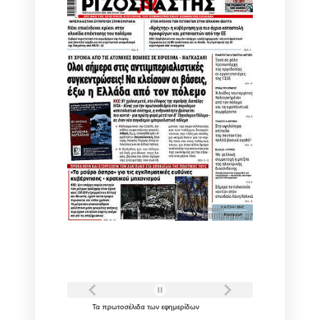
Τα
πρωτοσέλιδα
των
εφημερίδων