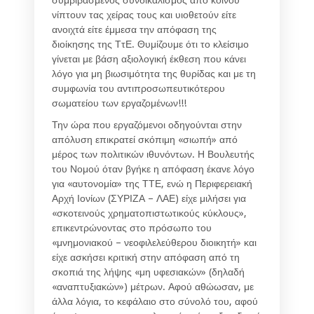
νίπτουν τας χείρας τους και υιοθετούν είτε
ανοιχτά είτε έμμεσα την απόφαση της
διοίκησης της ΤτΕ. Θυμίζουμε ότι το κλείσιμο
γίνεται με βάση αξιολογική έκθεση που κάνει
λόγο για μη βιωσιμότητα της θυρίδας και με τη
συμφωνία του αντιπροσωπευτικότερου
σωματείου των εργαζομένων!!!
Την ώρα που εργαζόμενοι οδηγούνται στην
απόλυση επικρατεί σκόπιμη «σιωπή» από
μέρος των πολιτικών ιθυνόντων. Η Βουλευτής
του Νομού όταν βγήκε η απόφαση έκανε λόγο
για «αυτονομία» της ΤΤΕ, ενώ η Περιφερειακή
Αρχή Ιονίων (ΣΥΡΙΖΑ – ΛΑΕ) είχε μιλήσει για
«σκοτεινούς χρηματοπιστωτικούς κύκλους»,
επικεντρώνοντας στο πρόσωπο του
«μνημονιακού – νεοφιλελεύθερου διοικητή» και
είχε ασκήσει κριτική στην απόφαση από τη
σκοπιά της λήψης «μη υφεσιακών» (δηλαδή
«αναπτυξιακών») μέτρων. Αφού αθώωσαν, με
άλλα λόγια, το κεφάλαιο στο σύνολό του, αφού