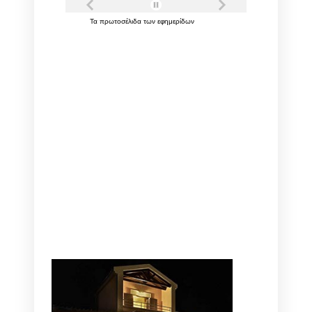
Τα
πρωτοσέλιδα
των
εφημερίδων