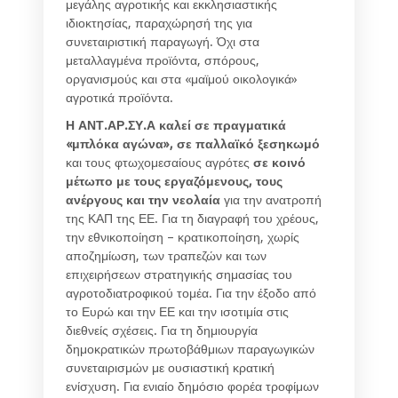
μεγάλης αγροτικής και εκκλησιαστικής
ιδιοκτησίας, παραχώρησή της για
συνεταιριστική παραγωγή. Όχι στα
μεταλλαγμένα προϊόντα, σπόρους,
οργανισμούς και στα «μαϊμού οικολογικά»
αγροτικά προϊόντα.
Η ΑΝΤ.ΑΡ.ΣΥ.Α καλεί σε πραγματικά
«μπλόκα αγώνα», σε παλλαϊκό ξεσηκωμό
και τους φτωχομεσαίους αγρότες
σε κοινό
μέτωπο με τους εργαζόμενους, τους
ανέργους και την νεολαία
για την ανατροπή
της ΚΑΠ της ΕΕ. Για τη διαγραφή του χρέους,
την εθνικοποίηση – κρατικοποίηση, χωρίς
αποζημίωση, των τραπεζών και των
επιχειρήσεων στρατηγικής σημασίας του
αγροτοδιατροφικού τομέα. Για την έξοδο από
το Ευρώ και την ΕΕ και την ισοτιμία στις
διεθνείς σχέσεις. Για τη δημιουργία
δημοκρατικών πρωτοβάθμιων παραγωγικών
συνεταιρισμών με ουσιαστική κρατική
ενίσχυση. Για ενιαίο δημόσιο φορέα τροφίμων