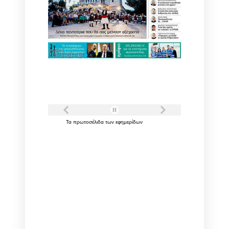
Τα
πρωτοσέλιδα
των
εφημερίδων