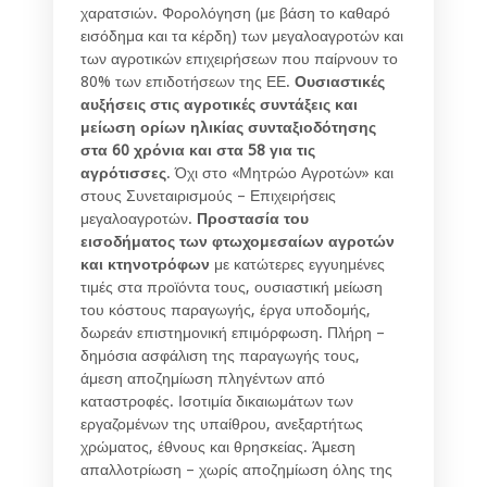
χαρατσιών. Φορολόγηση (με βάση το καθαρό
εισόδημα και τα κέρδη) των μεγαλοαγροτών και
των αγροτικών επιχειρήσεων που παίρνουν το
80% των επιδοτήσεων της ΕΕ.
Ουσιαστικές
αυξήσεις στις αγροτικές συντάξεις και
μείωση ορίων ηλικίας συνταξιοδότησης
στα 60 χρόνια και στα 58 για τις
αγρότισσες
. Όχι στο «Μητρώο Αγροτών» και
στους Συνεταιρισμούς – Επιχειρήσεις
μεγαλοαγροτών.
Προστασία του
εισοδήματος των φτωχομεσαίων αγροτών
και κτηνοτρόφων
με κατώτερες εγγυημένες
τιμές στα προϊόντα τους, ουσιαστική μείωση
του κόστους παραγωγής, έργα υποδομής,
δωρεάν επιστημονική επιμόρφωση. Πλήρη –
δημόσια ασφάλιση της παραγωγής τους,
άμεση αποζημίωση πληγέντων από
καταστροφές. Ισοτιμία δικαιωμάτων των
εργαζομένων της υπαίθρου, ανεξαρτήτως
χρώματος, έθνους και θρησκείας. Άμεση
απαλλοτρίωση – χωρίς αποζημίωση όλης της