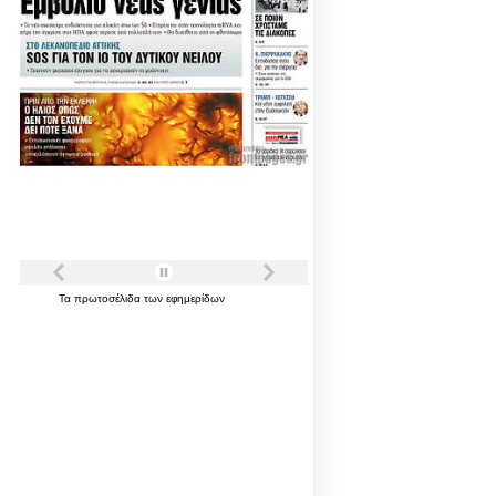
Τα
πρωτοσέλιδα
των
εφημερίδων