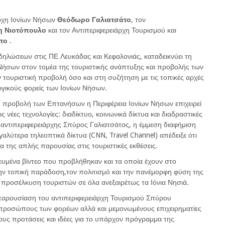
άρχη Ιονίων Νήσων
Θεόδωρο
Γαλιατσάτο
, τον
η
Νιοτόπουλο
και τον Αντιπεριφερειάρχη Τουρισμού και
το
.
δηλώσεων στις ΠΕ Λευκάδας και Κεφαλονιάς, καταδεικνύει τη
 Νήσων στον τομέα της τουριστικής ανάπτυξης και προβολής των
ν τουριστική προβολή όσο και στη συζήτηση με τις τοπικές αρχές
ωγικούς φορείς των Ιονίων Νήσων.
ρη προβολή των Επτανήσων η Περιφέρεια Ιονίων Νήσων επιχειρεί
νέες τεχνολογίες: διαδίκτυο, κοινωνικά δίκτυα και διαδραστικές
 αντιπεριφερειάρχης Σπύρος Γαλιατσάτος, η έμμεση διαφήμιση
αλύτερα τηλεοπτικά δίκτυα (CNN, Travel Channel) απέδειξε ότι
 της απλής παρουσίας στις τουριστικές εκθέσεις.
υμένα βίντεο που προβλήθηκαν και τα οποία έχουν στο
την τοπική παράδοση,τον πολιτισμό και την πανέμορφη φύση της
ν προσέλκυση τουριστών σε όλα ανεξαιρέτως τα Ιόνια Νησιά.
παρουσίαση του αντιπεριφερειάρχη Τουρισμού Σπύρου
κπροσώπους των φορέων αλλά και μεμονωμένους επιχειρηματίες
τους προτάσεις και ιδέες για το υπάρχον πρόγραμμα της