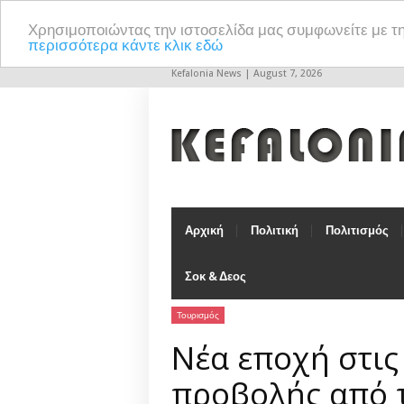
Χρησιμοποιώντας την ιστοσελίδα μας συμφωνείτε με τ
περισσότερα κάντε κλικ εδώ
Kefalonia News | August 7, 2026
Αρχική
Πολιτική
Πολιτισμός
Σοκ & Δεος
Τουρισμός
Νέα εποχή στις
προβολής από 