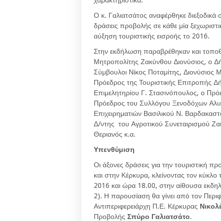
χαρακτηριστικά.
Ο κ. Γαλιατσάτος αναφέρθηκε διεξοδικά στ
δράσεις προβολής σε κάθε μία ξεχωριστικ
αύξηση τουριστικής εισροής το 2016.
Στην εκδήλωση παραβρέθηκαν και τοπο
Μητροπολίτης Ζακύνθου Διονύσιος, ο Δ
Σύμβουλοι Νίκος Ποταμίτης, Διονύσιος 
Πρόεδρος της Τουριστικής Επιτροπής Δ
Επιμελητηρίου Γ. Στασινόπουλος, ο Πρό
Πρόεδρος του Συλλόγου Ξενοδόχων Αλυκ
Επιχειρηματιών Βασιλικού Ν. Βαρδακαστ
Δ/ντης του Αγροτικού Συνεταιρισμού Ζ
Θεριανός κ.α.
Υπενθύμιση
Οι άξονες δράσεις για την τουριστική 
και στην Κέρκυρα, κλείνοντας τον κύκλ
2016 και ώρα 18.00, στην αίθουσα εκδ
2). Η παρουσίαση θα γίνει από τον Περ
Αντιπεριφερειάρχη Π.Ε. Κέρκυρας
Νικολ
Προβολής
Σπύρο
Γαλιατσάτο
.