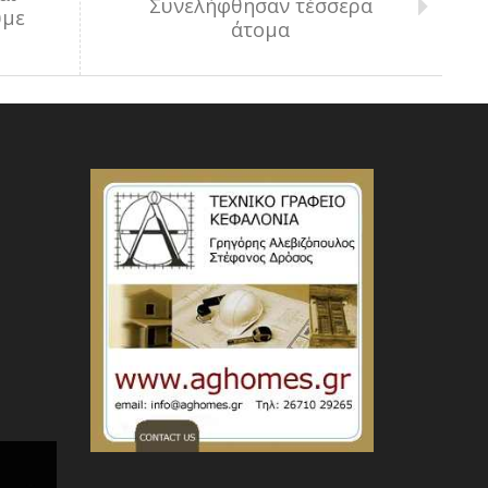
Συνελήφθησαν τέσσερα
υμε
άτομα