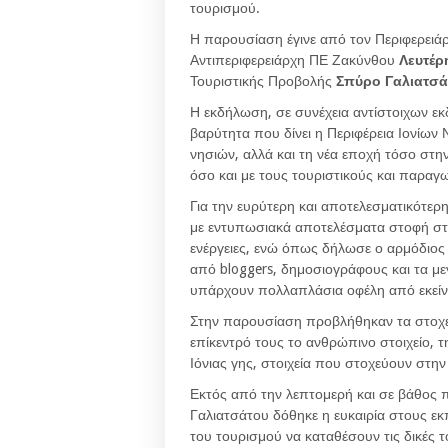
τουρισμού.
Η παρουσίαση έγινε από τον Περιφερει
Αντιπεριφερειάρχη ΠΕ Ζακύνθου
Λευτέρ
Τουριστικής Προβολής
Σπύρο
Γαλιατσά
Η εκδήλωση, σε συνέχεια αντίστοιχων εκ
βαρύτητα που δίνει η Περιφέρεια Ιονίων
νησιών, αλλά και τη νέα εποχή τόσο στη
όσο και με τους τουριστικούς και παραγ
Για την ευρύτερη και αποτελεσματικότε
με εντυπωσιακά αποτελέσματα στοφή στις 
ενέργειες, ενώ όπως δήλωσε ο αρμόδιος
από bloggers, δημοσιογράφους και τα μεγ
υπάρχουν πολλαπλάσια οφέλη από εκείνα
Στην παρουσίαση προβλήθηκαν τα στοχε
επίκεντρό τους το ανθρώπινο στοιχείο, 
Ιόνιας γης, στοιχεία που στοχεύουν στη
Εκτός από την λεπτομερή και σε βάθος 
Γαλιατσάτου δόθηκε η ευκαιρία στους ε
του τουρισμού να καταθέσουν τις δικές 