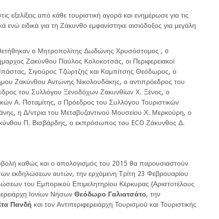
ις εξελίξεις από κάθε τουριστική αγορά και ενημέρωσε για τις
ά ενώ ειδικά για τη Ζάκυνθο εμφανίστηκε αισιόδοξος για μεγάλη
θετήθηκαν ο Μητροπολίτης Δωδώνης Χρυσόστομος , o
ήμαρχος Ζακύνθου Παύλος Κολοκοτσάς, οι Περιφερειακοί
Μπάστας, Σιγούρος Τζώρτζης και Καμπίτσης Θεόδωρος, ο
ήμου Ζακύνθου Αντώνης Νικολουδάκης, ο αντιπρόεδρος του
εδρος του Συλλόγου Ξενοδόχων Ζακυνθίων Χ. Ξένος, ο
ών Α. Ποταμίτης, ο Πρόεδρος του Συλλόγου Τουριστικών
άνης, η Δ/ντρια του Μεταβυζαντινού Μουσείου Χ. Μερκούρη, ο
ακύνθου Π. Βισβάρδης, ο εκπρόσωπος του ECO Ζάκυνθος Δ.
προβολή καθώς και ο απολογισμός του 2015 θα παρουσιαστούν
ο των εκδηλώσεων αυτών, την ερχόμενη Τρίτη 23 Φεβρουαρίου
ηλώσεων του Εμπορικού Επιμελητηρίου Κέρκυρας (Αριστοτέλους
ιφερειάρχη Ιονίων Νήσων
Θεόδωρο
Γαλιατσάτο
, την
έτα
Πανδή
και τον Αντιπεριφερειάρχη Τουρισμού και Τουριστικής