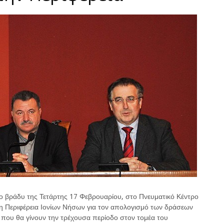
ο βράδυ της Τετάρτης 17 Φεβρουαρίου, στο Πνευματικό Κέντρο
 Περιφέρεια Ιονίων Νήσων για τον απολογισμό των δράσεων
 που θα γίνουν την τρέχουσα περίοδο στον τομέα του