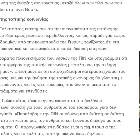
θυνση της έναρξης συνεργασίας μεταξύ όλων των πλευρών που
δο στα Ιόνια Νησιά.
της τοπικής κοινωνίας
Γαλιατσάτος επεσήμανε ότι την αναγκαιότητα της αυτόνομης
ου ιδιαιτέρως ρευστού περιβάλλοντος, και ως παράδειγμα έφερε
οδρομίων από την κοινοπραξία της Fraport, τονίζοντας ότι «τα
οικονομικά και κοινωνικά, από καμία ιδιωτική εταιρεία».
φορά τα πλεονεκτήματα των νησιών της ΠΙΝ και υπογράμμισε ότι
το συμφέρον της τοπικής κοινωνίας με όπλο μας την σκληρή
 μας». Επεσήμανε δε ότι αυτοσχεδιασμοί και ερασιτεχνισμοί του
σεις μας για την άνθηση της τοπικής οικονομίας θα γίνονται με
ερώνοντας για τις νέες ευκαιρίες που δίνονται μέσα από το
ράμματα για επενδύσεις.
 Γαλιατσάτος τόνισε την αναγκαιότητα του διαλόγου
είναι ανοικτή για τους ανθρώπους του τουρισμού, γιατί δεν
ργασία. «Παραλάβαμε την ΠΙΝ συρόμενη από έκθεση σε έκθεση.
ε στο επίκεντρό μας τον άνθρωπο και ξεκινάμε διάλογο με τους
έσματα. Οι παραγωγικές επενδύσεις είναι η πεμπτουσία της
 όλους για το καλό της τοπικής οικονομίας», δήλωσε