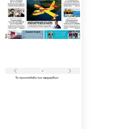
Τα
πρωτοσέλιδα
των
εφημερίδων