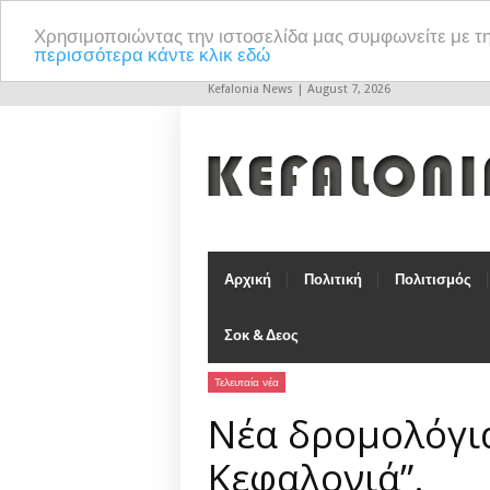
Χρησιμοποιώντας την ιστοσελίδα μας συμφωνείτε με τ
περισσότερα κάντε κλικ εδώ
Kefalonia News | August 7, 2026
Αρχική
Πολιτική
Πολιτισμός
Σοκ & Δεος
Τελευταία νέα
Νέα δρομολόγια
Κεφαλονιά”.