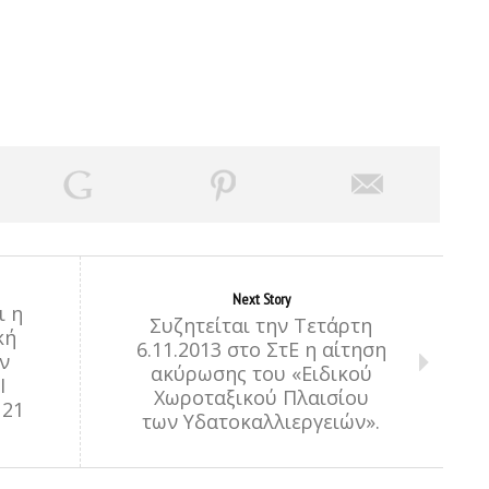
Next Story
ι η
Συζητείται την Τετάρτη
κή
6.11.2013 στο ΣτΕ η αίτηση
ν
ακύρωσης του «Ειδικού
Ι
Χωροταξικού Πλαισίου
21
των Υδατοκαλλιεργειών».