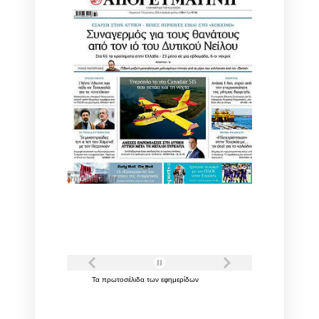
Τα
πρωτοσέλιδα
των
εφημερίδων