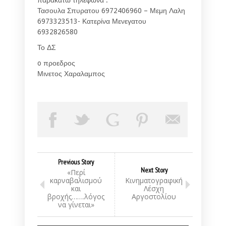
Τασουλα Σπυρατου 6972406960 – Μεμη Λαλη
6973323513- Κατερίνα Μενεγατου
6932826580
Το ΔΣ
o προεδρος
Μινετος Χαραλαμπος
Previous Story
Next Story
«Περί
καρναβαλισμού
Κινηματογραφική
και
Λέσχη
βροχής…….λόγος
Αργοστολίου
να γίνεται»