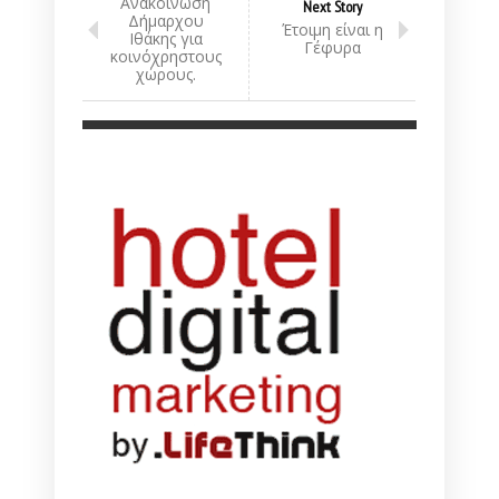
Ανακοίνωση
Next Story
Δήμαρχου
Έτοιμη είναι η
Ιθάκης για
Γέφυρα
κοινόχρηστους
χώρους.