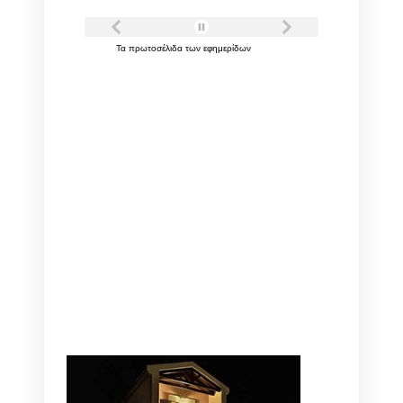
Τα
πρωτοσέλιδα
των
εφημερίδων