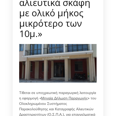
αλιευτικά σκάφη
με ολικό μήκος
μικρότερο των
10μ.»
Τίθεται σε υποχρεωτική παραγωγική λειτουργία
η εφαρμογή «
Μηναία Δήλωση Παραγωγής
» του
Ολοκληρωμένου Συστήματος
Παρακολούθησης και Καταγραφής Αλιευτικών
Δραστηριοτήτων (Ο.Σ.Π.Α.), για
επαγγελματικά