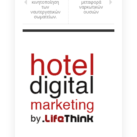
κινητοποίηση
μεταφορά
των
ναρκωτικών
ναυτεργατικών
ουσιών
σωματείων.