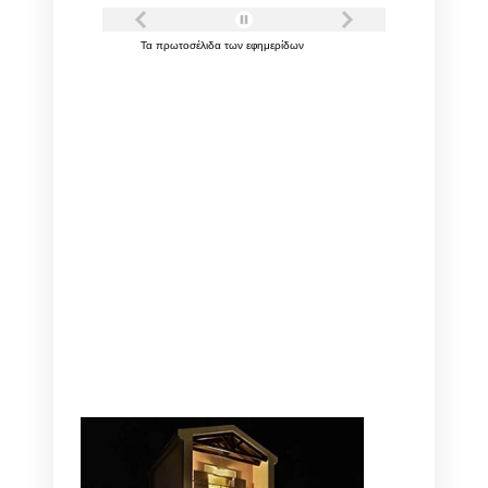
Τα
πρωτοσέλιδα
των
εφημερίδων