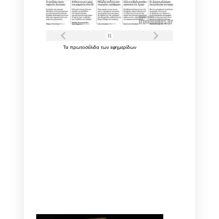
Τα
πρωτοσέλιδα
των
εφημερίδων