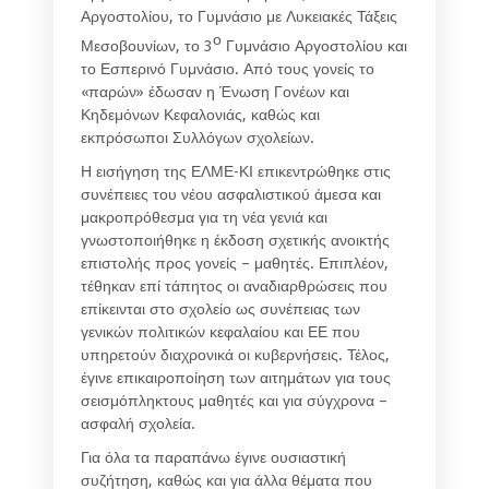
Αργοστολίου, το Γυμνάσιο με Λυκειακές Τάξεις
ο
Μεσοβουνίων, το 3
Γυμνάσιο Αργοστολίου και
το Εσπερινό Γυμνάσιο. Από τους γονείς το
«παρών» έδωσαν η Ένωση Γονέων και
Κηδεμόνων Κεφαλονιάς, καθώς και
εκπρόσωποι Συλλόγων σχολείων.
Η εισήγηση της ΕΛΜΕ-ΚΙ επικεντρώθηκε στις
συνέπειες του νέου ασφαλιστικού άμεσα και
μακροπρόθεσμα για τη νέα γενιά και
γνωστοποιήθηκε η έκδοση σχετικής ανοικτής
επιστολής προς γονείς – μαθητές. Επιπλέον,
τέθηκαν επί τάπητος οι αναδιαρθρώσεις που
επίκεινται στο σχολείο ως συνέπειας των
γενικών πολιτικών κεφαλαίου και ΕΕ που
υπηρετούν διαχρονικά οι κυβερνήσεις. Τέλος,
έγινε επικαιροποίηση των αιτημάτων για τους
σεισμόπληκτους μαθητές και για σύγχρονα –
ασφαλή σχολεία.
Για όλα τα παραπάνω έγινε ουσιαστική
συζήτηση, καθώς και για άλλα θέματα που