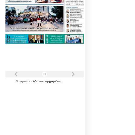
Τα
πρωτοσέλιδα
των
εφημερίδων