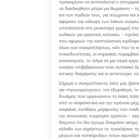
προκειμένου να αντιπαλευτεί ο αποχαρα
να διεκδικηθούν μέτρα για θωράκιση – 
και των παιδιών τους, για σύγχρονα και
αφορούν την κάλυψη των λαϊκών αναγκών.
υποτάσσεται στη γενικότερη γραμμή πλ
κωδικών για εργατικές κατοικίες – σχολεί
που αφορούν την καπιταλιστική κερδοφορ
όλων των σεισμόπληκτων, κάτι που τα κ
επικινδυνότητας, οι σημειακές παρεμβάσ
κανονισμούς, το τέλμα σε μια σειρά έργ
ενοικίου επιβεβαιώνουν έναν αντιλαϊκό 
αστικής διαχείρισης και οι αντιστοιχίες τ
Σήμερα ο σεισμόπληκτος λαός μας βρίσκε
για «προνομιούχους», τον εξωραϊσμό, το «
δυνάμεις που οργανώνουν τη λαϊκή πάλη 
από το ασφαλιστικό και την πρόνοια μέχρ
ασφαλείς συνθήκες μόρφωσης των παιδιώ
της κοινωνικής συμμαχίας εργατών – αγ
δείχνουν ότι δεν έχουμε δοκιμάσει ακόμη
κάλαθο των αχρήστων τις προκλήσεις τη
μέτρων και «επικήρυξης» όσων αγωνίζοντα