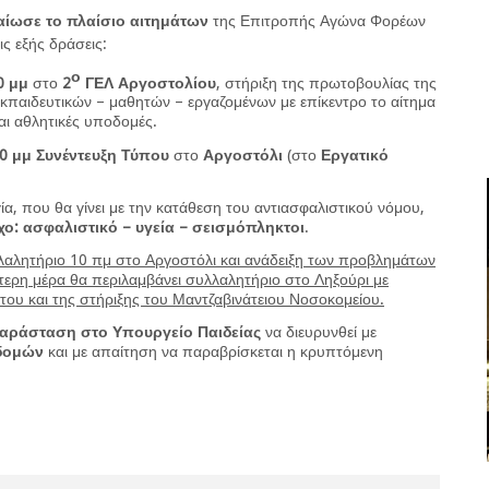
ίωσε το πλαίσιο αιτημάτων
της Επιτροπής Αγώνα Φορέων
ις εξής δράσεις:
ο
0 μμ
στο
2
ΓΕΛ Αργοστολίου
, στήριξη της πρωτοβουλίας της
κπαιδευτικών – μαθητών – εργαζομένων με επίκεντρο το αίτημα
αι αθλητικές υποδομές.
30 μμ
Συνέντευξη Τύπου
στο
Αργοστόλι
(στο
Εργατικό
ία, που θα γίνει με την κατάθεση του αντιασφαλιστικού νόμου,
υχο: ασφαλιστικό – υγεία – σεισμόπληκτοι
.
λαλητήριο 10 πμ στο Αργοστόλι και ανάδειξη των προβλημάτων
ερη μέρα θα περιλαμβάνει συλλαλητήριο στο Ληξούρι με
του και της στήριξης του Μαντζαβινάτειου Νοσοκομείου.
αράσταση στο Υπουργείο Παιδείας
να διευρυνθεί με
δομών
και με απαίτηση να παραβρίσκεται η κρυπτόμενη