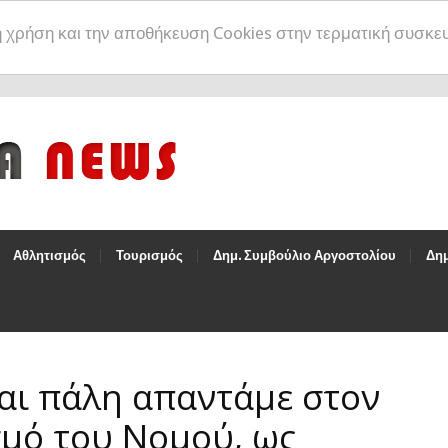
η χρήση και την αποθήκευση Cookies στην τερματική συσκε
Αθλητισμός
Τουρισμός
Δημ. Συμβούλιο Αργοστολίου
Δημ
αι πάλη απαντάμε στον
μό του Νομού, ως