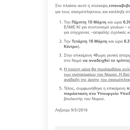
Στο πλαίσιο αυτό η σύσκεψη
επαναβεβα
για τους σεισμόπληκτους και κατέληξε στ
Την
Πέμπτη 10 Μάρτη
και ώρα
6.3
ΕΛΜΕ-ΚΙ για συντονισμό γονέων – ε
για σύγχρονες –ασφαλής σχολικές κ
Την
Τετάρτη 16 Μάρτη
και ώρα
6.
Κέντρο
).
Στην επικείμενη 48ωρη γενική απεργ
στο Νομό
να αναδειχθεί το τρίπτ
Η πρώτη μέρα θα περιλαμβάνει συλ
των νοσοκομείων του Νομού. Η δεύτ
ανάδειξη της άρσης του σεισμόπληκ
Τέλος, συμφωνήθηκε η επικείμενη
π
παράσταση στο Υπουργείο Υπο
βουλευτής του Νομού.
Ληξούρι 9/3/2016