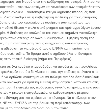
κτηρισμός του Νομού από την κυβέρνηση ως σεισμόπληκτου και
προστασία, υπέρ των αστέγων και γενικότερα των σεισμόπληκτων
 ασφαλή σχολεία – νοσοκομεία και για δημόσιες υποδομές που
 Διαπιστώθηκε ότι η κυβερνητική πολιτική για τους σεισμούς
εύσης υπέρ του κεφαλαίου με αφαίρεση των χρημάτων των
α – οδικό δίκτυο – πολιτιστικά μνημεία και πρόταγμα λίγων έργων
ία. Η διαίρεση σε «παλιούς» και «νέους» σημαίνει εγκατάλειψη
υβερνητικά στελέχη δηλώνουν ευθαρσώς. Η μερική άρση της
εις, η μη ανταπόκριση στους σύγχρονους αντισεισμικούς
α, η αβεβαιότητα για μέτρα όπως ο ΕΝΦΙΑ και η επιδότηση
δρόμο ανάπτυξης. Το δρόμο αυτό στηρίζουν όλες οι δυνάμεις
ους στην τοπική διοίκηση (Δήμο και Περιφέρεια).
ται σε ένα κομβικό σταυροδρόμι: να αποδεχτεί τις προκλήσεις
ρεαλισμό» του ότι δε γίνεται τίποτε, την επίθεση απέναντι στις
ή να ορθώσει ανάστημα και να παλέψει για όλα όσα δικαιούται:
ι το δικαίωμα για κρατική ευθύνη στην ασφαλή κατοικία και στις
ν του. Η επιτυχία της πρόσφατης γενικής απεργίας, η ενίσχυση
ροτών – μικρών επαγγελματιών, οι καθυστερήσεις μέτρων,
 της δύναμή μας και πρέπει να το κάνουμε. Να στείλουμε στον
ς ΝΕ του ΣΥΡΙΖΑ και της βουλευτή περί «επέκτασης» των
ι με το αιτιολογικό ότι διασύρουν τον τόπο!!!