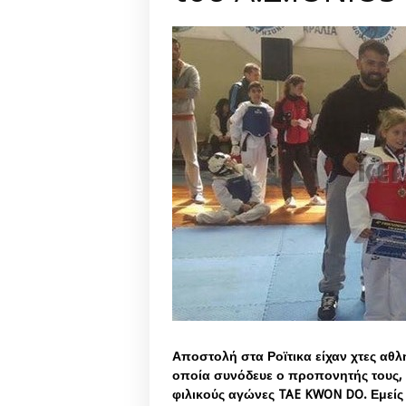
Αποστολή στα Ροϊτικα είχαν χτες αθλ
οποία συνόδευε ο προπονητής τους, 
φιλικούς αγώνες TAE KWON DO. Εμείς