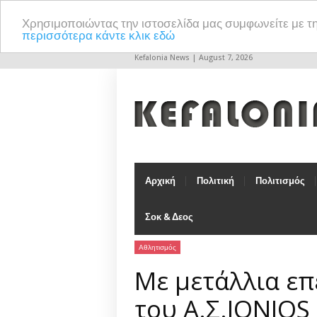
Χρησιμοποιώντας την ιστοσελίδα μας συμφωνείτε με τ
περισσότερα κάντε κλικ εδώ
Kefalonia News | August 7, 2026
Αρχική
Πολιτική
Πολιτισμός
Σοκ & Δεος
Αθλητισμός
Με μετάλλια επ
του Α.Σ.IONIOS