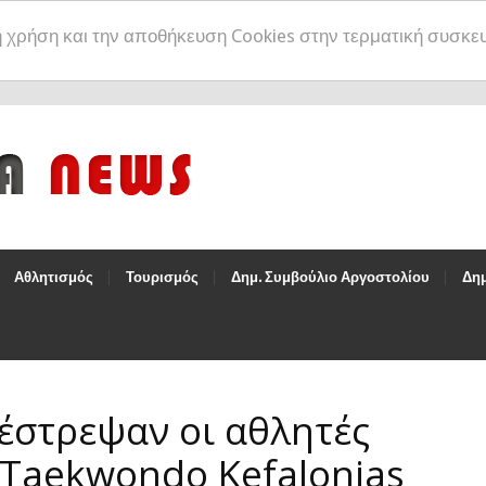
η χρήση και την αποθήκευση Cookies στην τερματική συσκε
Αθλητισμός
Τουρισμός
Δημ. Συμβούλιο Αργοστολίου
Δημ
έστρεψαν οι αθλητές
 Taekwondo Kefalonias