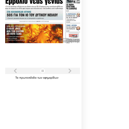
Τα
πρωτοσέλιδα
των
εφημερίδων