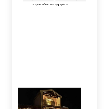
Τα
πρωτοσέλιδα
των
εφημερίδων