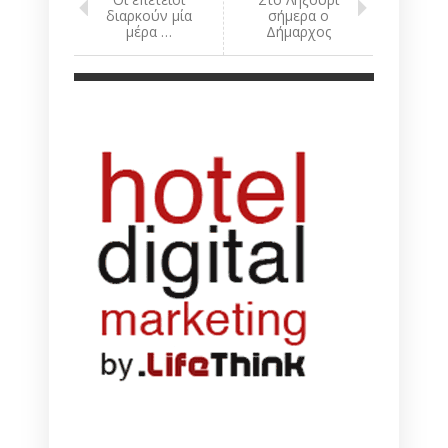
διαρκούν μία
σήμερα ο
μέρα …
Δήμαρχος