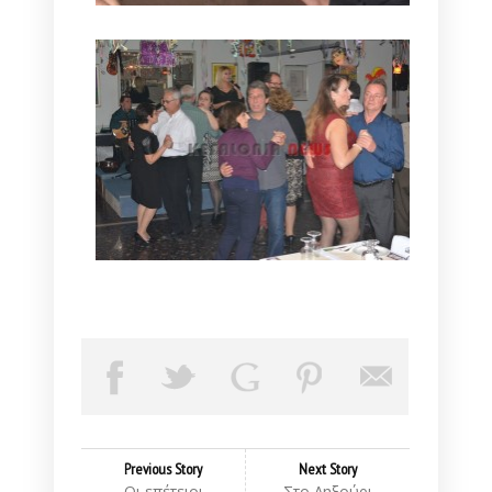
Previous Story
Next Story
Οι επέτειοι
Στο Ληξούρι