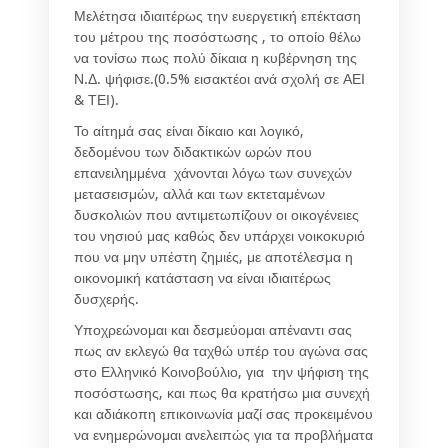
Μελέτησα ιδιαιτέρως την ευεργετική επέκταση
του μέτρου της ποσόστωσης , το οποίο θέλω
να τονίσω πως πολύ δίκαια η κυβέρνηση της
Ν.Δ. ψήφισε.(0.5% εισακτέοι ανά σχολή σε ΑΕΙ
& ΤΕΙ).
Το αίτημά σας είναι δίκαιο και λογικό,
δεδομένου των διδακτικών ωρών που
επανειλημμένα χάνονται λόγω των συνεχών
μετασεισμών, αλλά και των εκτεταμένων
δυσκολιών που αντιμετωπίζουν οι οικογένειες
του νησιού μας καθώς δεν υπάρχει νοικοκυριό
που να μην υπέστη ζημιές, με αποτέλεσμα η
οικονομική κατάσταση να είναι ιδιαιτέρως
δυσχερής.
Υποχρεώνομαι και δεσμεύομαι απέναντι σας
πως αν εκλεγώ θα ταχθώ υπέρ του αγώνα σας
στο Ελληνικό Κοινοβούλιο, για την ψήφιση της
ποσόστωσης, και πως θα κρατήσω μια συνεχή
και αδιάκοπη επικοινωνία μαζί σας προκειμένου
να ενημερώνομαι ανελειπώς για τα προβλήματα