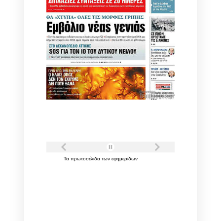
Τα
πρωτοσέλιδα
των
εφημερίδων