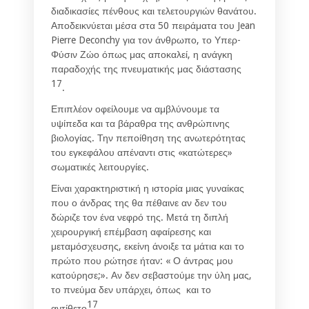
διαδικασίες πένθους και τελετουργιών θανάτου.
Αποδεικνύεται μέσα στα 50 πειράματα του Jean
Pierre Deconchy για τον άνθρωπο, το Υπερ-
Φύσιν Ζώο όπως μας αποκαλεί, η ανάγκη
παραδοχής της πνευματικής μας διάστασης
17
.
Επιπλέον οφείλουμε να αμβλύνουμε τα
υψίπεδα και τα βάραθρα της ανθρώπινης
βιολογίας. Την πεποίθηση της ανωτερότητας
του εγκεφάλου απέναντι στις «κατώτερες»
σωματικές λειτουργίες.
Είναι χαρακτηριστική η ιστορία μιας γυναίκας
που ο άνδρας της θα πέθαινε αν δεν του
δώριζε τον ένα νεφρό της. Μετά τη διπλή
χειρουργική επέμβαση αφαίρεσης και
μεταμόσχευσης, εκείνη άνοιξε τα μάτια και το
πρώτο που ρώτησε ήταν: « Ο άντρας μου
κατούρησε;». Αν δεν σεβαστούμε την ύλη μας,
το πνεύμα δεν υπάρχει, όπως και το
17
αντίθετο
.