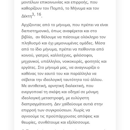
μοντέλων επικοινωνίας και επιρροής, που
καθορίζουν τον Πομπό, το Μήνυμα και τον
3, 16
Δέκτη
.
Αρχίζοντας από το μήνυμα, που πρέπει να είναι
διεπιστημονικό, όπως αναφέρεται και στο
βιβλίο, αν θέλουμε να πείσουμε ολόκληρο τον
πληθυσμό και όχι μεμονωμένες ομάδες. Μέσα
από το ίδιο μήνυμα, πρέπει να πείθονται από
κοινού, γιατροί, καλλιτέχνες, φιλόσοφοι,
μηχανικοί, υπάλληλοι, νοικοκυρές, φοιτητές και
εργάτες. Στο μήνυμά μας, να αναγνωρίζει ο
καθένας τον εαυτό του και παράλληλα να
σέβεται την ιδεολογική ταυτότητα τού άλλου.
Με αντιθετική, αρνητική διαλεκτική, που
ενεργοποιεί τη σκέψη και οδηγεί σε μόνιμη
ιδεολογική μεταστροφή, με ευλύγιστη
διαπραγμάτευση. Δεν χαϊδεύουμε αυτιά στην
επιρροή των συγκρούσεων. Χωρίς να
αγνοούμε τις προϋπάρχουσες απόψεις και
θεωρίες, συνθέτουμε και εξελίσσουμε.