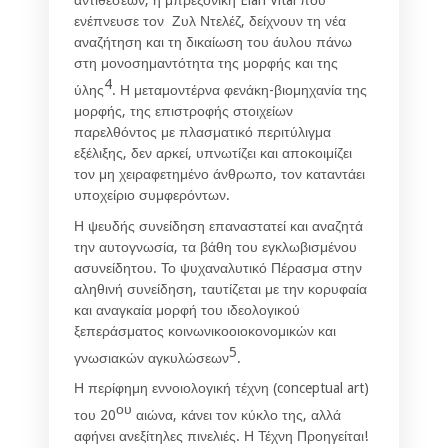
αντιθέσεων, η μπρεξονική Élan Vital που
ενέπνευσε τον Ζυλ Ντελέζ, δείχνουν τη νέα
αναζήτηση και τη δικαίωση του άυλου πάνω
στη μονοσημαντότητα της μορφής και της
4
ύλης
. Η μεταμοντέρνα φενάκη-βιομηχανία της
μορφής, της επιστροφής στοιχείων
παρελθόντος με πλασματικό περιτύλιγμα
εξέλιξης, δεν αρκεί, υπνωτίζει και αποκοιμίζει
τον μη χειραφετημένο άνθρωπο, τον καταντάει
υποχείριο συμφερόντων.
Η ψευδής συνείδηση επαναστατεί και αναζητά
την αυτογνωσία, τα βάθη του εγκλωβισμένου
ασυνείδητου. Το ψυχαναλυτικό Πέρασμα στην
αληθινή συνείδηση, ταυτίζεται με την κορυφαία
και αναγκαία μορφή του ιδεολογικού
ξεπεράσματος κοινωνικοοιοκονομικών και
5
γνωσιακών αγκυλώσεων
.
Η περίφημη εννοιολογική τέχνη (conceptual art)
ου
του 20
αιώνα, κάνει τον κύκλο της, αλλά
αφήνει ανεξίτηλες πινελιές. Η Τέχνη Προηγείται!