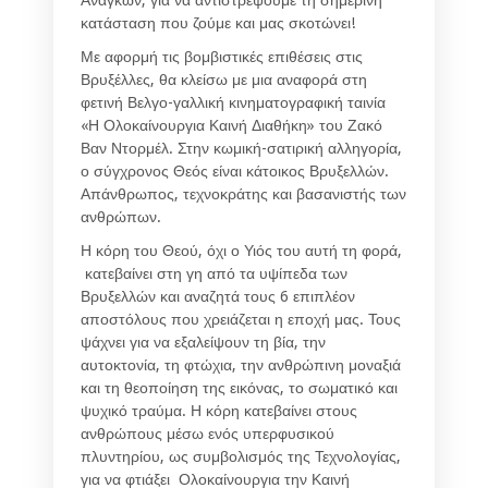
Αναγκών, για να αντιστρέψουμε τη σημερινή
κατάσταση που ζούμε και μας σκοτώνει!
Με αφορμή τις βομβιστικές επιθέσεις στις
Βρυξέλλες, θα κλείσω με μια αναφορά στη
φετινή Βελγο-γαλλική κινηματογραφική ταινία
«Η Ολοκαίνουργια Καινή Διαθήκη» του Ζακό
Βαν Ντορμέλ. Στην κωμική-σατιρική αλληγορία,
ο σύγχρονος Θεός είναι κάτοικος Βρυξελλών.
Απάνθρωπος, τεχνοκράτης και βασανιστής των
ανθρώπων.
Η κόρη του Θεού, όχι ο Υιός του αυτή τη φορά,
κατεβαίνει στη γη από τα υψίπεδα των
Βρυξελλών και αναζητά τους 6 επιπλέον
αποστόλους που χρειάζεται η εποχή μας. Τους
ψάχνει για να εξαλείψουν τη βία, την
αυτοκτονία, τη φτώχια, την ανθρώπινη μοναξιά
και τη θεοποίηση της εικόνας, το σωματικό και
ψυχικό τραύμα. Η κόρη κατεβαίνει στους
ανθρώπους μέσω ενός υπερφυσικού
πλυντηρίου, ως συμβολισμός της Τεχνολογίας,
για να φτιάξει Ολοκαίνουργια την Καινή