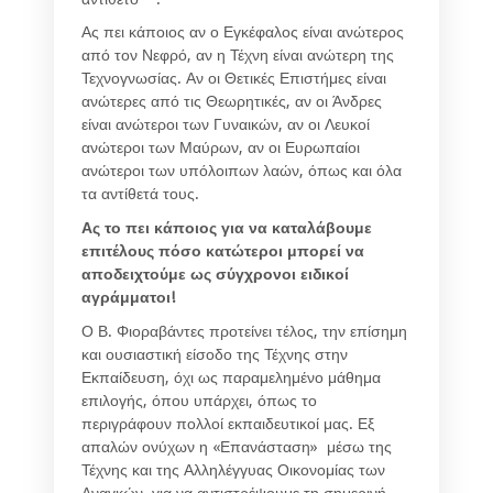
Ας πει κάποιος αν ο Εγκέφαλος είναι ανώτερος
από τον Νεφρό, αν η Τέχνη είναι ανώτερη της
Τεχνογνωσίας. Αν οι Θετικές Επιστήμες είναι
ανώτερες από τις Θεωρητικές, αν οι Άνδρες
είναι ανώτεροι των Γυναικών, αν οι Λευκοί
ανώτεροι των Μαύρων, αν οι Ευρωπαίοι
ανώτεροι των υπόλοιπων λαών, όπως και όλα
τα αντίθετά τους.
Ας το πει κάποιος για να καταλάβουμε
επιτέλους πόσο κατώτεροι μπορεί να
αποδειχτούμε ως σύγχρονοι ειδικοί
αγράμματοι!
Ο Β. Φιοραβάντες προτείνει τέλος, την επίσημη
και ουσιαστική είσοδο της Τέχνης στην
Εκπαίδευση, όχι ως παραμελημένο μάθημα
επιλογής, όπου υπάρχει, όπως το
περιγράφουν πολλοί εκπαιδευτικοί μας. Εξ
απαλών ονύχων η «Επανάσταση» μέσω της
Τέχνης και της Αλληλέγγυας Οικονομίας των