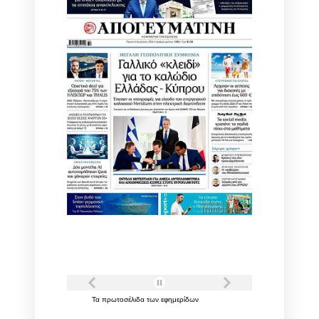
Τα
πρωτοσέλιδα
των
εφημερίδων