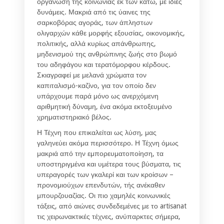
οργάνωση της κοινωνίας εκ των κάτω, με ίδιες
δυνάμεις. Μακριά από τις ύαινες της
σαρκοβόρας αγοράς, των άπληστων
ολιγαρχών κάθε μορφής εξουσίας, οικονομικής,
πολιτικής, αλλά κυρίως απάνθρωπης,
μηδενισμού της ανθρώπινης ζωής στο βωμό
του αδηφάγου και τερατόμορφου κέρδους.
Σκιαγραφεί με μελανά χρώματα τον
καπιταλισμό-καζίνο, για τον οποίο δεν
υπάρχουμε παρά μόνο ως ανερχόμενη
αριθμητική δύναμη, ένα ακόμα εκτοξευμένο
χρηματιστηριακό βέλος.
Η Τέχνη που επικαλείται ως λύση, μας
γαληνεύει ακόμα περισσότερο. Η Τέχνη όμως
μακριά από την εμπορευματοποίηση, τα
υποστηριγμένα και υμέτερα τους βύσματα, τις
υπεραγορές των γκαλερί και των κροίσων –
προνομιούχων επενδυτών, τής ανέκαθεν
μπουρζουαζίας. Οι πιο χαμηλές κοινωνικές
τάξεις, από αιώνες συνδεδεμένες με το artisanat
τις χειρωνακτικές τέχνες, ανύπαρκτες σήμερα,