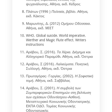
ψυχανάλυσης, Αθήνα, εκδ. Κέδρος
Πλάτων (1996 )
Πολιτεία, βιβλίο
. Αθήνα,
εκδ. Κάκτος
Μαρωνίτης, Δ. (2012)
Ομήρου Οδύσσεια
.
Αθήνα, εκδ. MIET
WHO. Global suicide. World imperative.
Werther and Magic Flute effect. Writers
instructions
Αράβου, Σ. (2016).
Τα Χέρια
. Διήγημα και
Αλληγορικό Παραμύθι. Αθήνα, εκδ. Όστρια
Αράβου, Σ (2016).
Λαλιεύματα
. Ποιητική
Συλλογή. Αθήνα, εκδ. Όστρια
Πρωταγόρας- Γοργίας. (2002).
Η Σοφιστική
τομή
. Αθήνα, εκδ. Σαββάλας
Αράβου, Σ. (2001).
Η συμβολή των
Συμπεριφορικών Επιστημών στη βελτίωση
των σχέσεων Οδοντίατρου-Ασθενή.
Μεταπτυχιακό Κοινωνικής Οδοντιατρικής
ΕΚΠΑ ΟΔΟ. Τομέας Κοινωνικής
Οδοντιατρικής