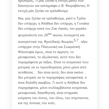
ηρωισμός; Τι μας ζητάει η εποχή μέσω των
διανοητών και καταγράφει ο Β. Φιοραβάντες; Η
εποχή μάς ζητάει να τρελαθούμε;
Ναι, μας ζητάει να τρελαθούμε, γιατί η Τρέλα
δεν υπάρχει, η Αλήθεια δεν υπάρχει, η Γυναίκα
δεν υπάρχει κατά τον Ζακ Λακάν, τον μεγάλο
ου
ψυχαναλυτή του 20
αιώνα, συνεχιστή και
5,7
ανατρεπτικό της Φροϋδικής θεωρίας
. «Δεν
υπάρχει» στην Πλατωνική και Σωκρατική
Φιλοσοφία όμως, είναι το άρρητο, το
μεταφυσικό, το εξωλεκτικό, αυτό που δεν
περιγράφεται με λέξεις. Είναι το ενορατικό που
μπορείς να το προσδιορίσεις μόνο μέσα από
αντιθέσεις… δεν είναι αυτό, δεν είναι εκείνο…
δεν μπορείς να το περιγράψεις καταφατικά, τι
είναι δηλαδή ακριβώς. Γι αυτό η Αλήθεια δεν
περιγράφεται, μόνο συλλαμβάνεται ενορατικά,
μεταφυσικά, διαισθητικά, είναι στιγμιαία
ενόραση του όντος, του όλου, του σύμπαντος
και της έννοιας του ενός.