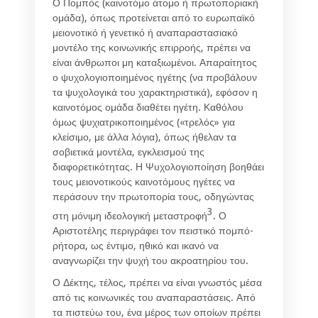
Ο Πομπός (καινοτόμο άτομο ή πρωτοποριακή
ομάδα), όπως προτείνεται από το ευρωπαϊκό
μειονοτικό ή γενετικό ή αναπαραστασιακό
μοντέλο της κοινωνικής επιρροής, πρέπει να
είναι άνθρωποι μη καταξιωμένοι. Απαραίτητος
ο ψυχολογιοποιημένος ηγέτης (να προβάλουν
τα ψυχολογικά του χαρακτηριστικά), εφόσον η
καινοτόμος ομάδα διαθέτει ηγέτη. Καθόλου
όμως ψυχιατρικοποιημένος («τρελός» για
κλείσιμο, με άλλα λόγια), όπως ήθελαν τα
σοβιετικά μοντέλα, εγκλεισμού της
διαφορετικότητας. Η Ψυχολογιοποίηση βοηθάει
τους μειονοτικούς καινοτόμους ηγέτες να
περάσουν την πρωτοπορία τους, οδηγώντας
3
στη μόνιμη ιδεολογική μεταστροφή
. Ο
Αριστοτέλης περιγράφει τον πειστικό πομπό-
ρήτορα, ως έντιμο, ηθικό και ικανό να
αναγνωρίζει την ψυχή του ακροατηρίου του.
Ο Δέκτης, τέλος, πρέπει να είναι γνωστός μέσα
από τις κοινωνικές του αναπαραστάσεις. Από
τα πιστεύω του, ένα μέρος των οποίων πρέπει