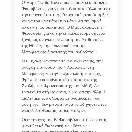
Ο Μαρξ δεν θα ξαναγυρίσει μας λέει ο Βασίλης
Φιοραβάντες, για να επικαλεστεί σε άλλα σημεία
την αναγκαιότητα της θεωρητικής του ύπαρξης
και να τον κριτικάρει πιο κάτω για την αμιγή
υλιστική του διαλεκτική. Ο Μαρξ ακυρώνει τη
Φιλοσοφία, για να την επικαλεστούμε σήμερα
ξανά, ως αναγκαία έκφραση της Αισθητικής,
της Ηθικής, της Γνωσιακής και της
Μεταφυσικής διάστασης του ανθρώπου.
Με μεγάλη ικανοποίηση διαβάζει κανείς, την
ανάγκη επανόδου της Φιλοσοφίας, στη
Μεταφυσική και την Ψυχανάλυση του Έριχ
Φρόμ που επικρίνει από τις απαρχές της
Σχολής της Φρανκφούρτης, τον Μάρξ. Δεν
είχαν οι επιστήμες αυτιά, η μία για την άλλη. Η
διαλεκτική του υλισμού απογυμνωμένη και
μόνη της, δεν μπορεί παρά να οδηγήσει στον
νεοφιλελευθερισμό, όπως και έγινε.
Οι αναφορές του Β. Φιοραβάντε στο Σωκράτη,
η αντιθετική διαλεκτική των θέσεων-