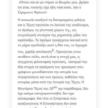
«Όπου και αν με πήγαν οι θεωρίες μου, βρήκα
ότι ένας ποιητής είχε ήδη πάει εκεί», λέει ο
Σίγκμουντ Φρόυντ!
Η κοινωνία αναζητά τη διαταραγμένη γαλήνη
και η Τέχνη προτείνει το λεκτικό της ισοδύναμο,
το άγαλμα, τη γλυπτική χώρου πχ., ως
ετυμολογική συνέχεια της ρηματικής ρίζας του
αγαλλιάζω. Το άγαλμα προέρχεται λεκτικά από
το ρήμα αγαλλιάζω γιατί η θέα του, το άγγιγμά
6
του, χαρίζει απόλαυση
. Περνώντας στον
αντίθετο πόλο, αυτή είναι η εποχή μας, η
σύγχρονη φιλοσοφική πρόταση, καταργεί την
ίδια στιγμή τα αγάλματα του ηρωισμού που
γράφουν μονοδιάστατα την ιστορία των
συγκρούσεων και των ηρώων, καθόλου της
ιστορίας μέσα από την Ιστορία της Τέχνη. Η
ου
Μοντέρνα Τέχνη του 20
για παράδειγμα, δεν
έχει ακόμα κατηγοριοποιηθεί, δεν έχει
καταγραφεί. Και τότε οι Σπάρτακοι που
αναζητούνται; Η Επανάσταση δεν είναι