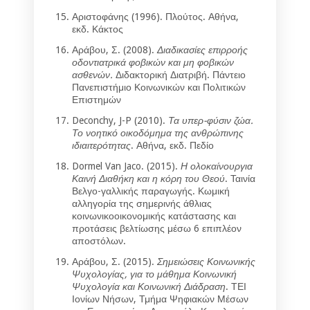
Αριστοφάνης (1996). Πλούτος. Αθήνα,
εκδ. Κάκτος
Αράβου, Σ. (2008).
Διαδικασίες επιρροής
οδοντιατρικά φοβικών και μη φοβικών
ασθενών.
Διδακτορική Διατριβή. Πάντειο
Πανεπιστήμιο Κοινωνικών και Πολιτικών
Επιστημών
Deconchy, J-P (2010).
Τα υπερ-φύσιν ζώα.
Το νοητικό οικοδόμημα της ανθρώπινης
ιδιαιτερότητας
. Αθήνα, εκδ. Πεδίο
Dormel Van Jaco. (2015).
Η ολοκαίνουργια
Καινή Διαθήκη και η κόρη του Θεού
. Ταινία
Βελγο-γαλλικής παραγωγής. Κωμική
αλληγορία της σημερινής άθλιας
κοινωνικοοικονομικής κατάστασης και
προτάσεις βελτίωσης μέσω 6 επιπλέον
αποστόλων.
Αράβου, Σ. (2015).
Σημειώσεις Κοινωνικής
Ψυχολογίας, για το μάθημα Κοινωνική
Ψυχολογία και Κοινωνική Διάδραση
. ΤΕΙ
Ιονίων Νήσων, Τμήμα Ψηφιακών Μέσων