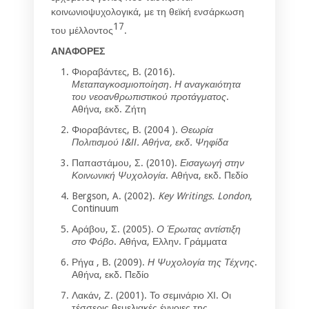
κοινωνιοψυχολογικά, με τη θεϊκή ενσάρκωση
17
του μέλλοντος
.
ΑΝΑΦΟΡΕΣ
Φιοραβάντες, Β. (2016).
Μεταπαγκοσμιοποίηση. Η αναγκαιότητα
του νεοανθρωπιστικού προτάγματος
.
Αθήνα, εκδ. Ζήτη
Φιοραβάντες, Β. (2004 ).
Θεωρία
Πολιτισμού Ι&ΙΙ. Αθήνα, εκδ. Ψηφίδα
Παπαστάμου, Σ. (2010).
Εισαγωγή στην
Κοινωνική Ψυχολογία
. Αθήνα, εκδ. Πεδίο
Bergson, A. (2002).
Key Writings. London
,
Continuum
Αράβου, Σ. (2005).
Ο Έρωτας αντίστιξη
στο Φόβο
. Αθήνα, Ελλην. Γράμματα
Ρήγα , Β. (2009).
Η Ψυχολογία της Τέχνης
.
Αθήνα, εκδ. Πεδίο
Λακάν, Ζ. (2001). Το σεμινάριο ΧΙ. Οι
τέσσερις θεμελιακές έννοιες της