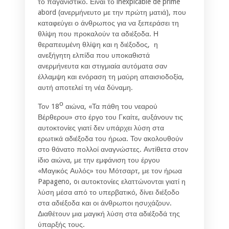
το παγανιστικό. Είναι το inexpicable de prime
abord (ανερμήνευτο με την πρώτη ματιά), που
καταφεύγει ο άνθρωπος για να ξεπεράσει τη
θλίψη που προκαλούν τα αδιέξοδα. Η
θεραπευμένη θλίψη και η διέξοδος, η
ανεξήγητη ελπίδα που υποκαθιστά
ανερμήνευτα και στιγμιαία αυτόματα σαν
έλλαμψη και ενόραση τη μαύρη απαισιοδοξία,
αυτή αποτελεί τη νέα δύναμη.
ο
Τον 18
αιώνα, «Τα πάθη του νεαρού
Βέρθερου» στο έργο του Γκαίτε, αυξάνουν τις
αυτοκτονίες γιατί δεν υπάρχει λύση στα
ερωτικά αδιέξοδα του ήρωα. Τον ακολουθούν
στο θάνατο πολλοί αναγνώστες. Αντίθετα στον
ίδιο αιώνα, με την εμφάνιση του έργου
«Μαγικός Αυλός» του Μότσαρτ, με τον ήρωα
Papageno, oι αυτοκτονίες ελαττώνονται γιατί η
λύση μέσα από το υπερβατικό, δίνει διέξοδο
στα αδιέξοδα και οι άνθρωποι ησυχάζουν.
Διαθέτουν μια μαγική λύση στα αδιέξοδά της
ύπαρξής τους.