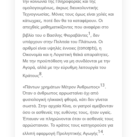
την κοινωνία της Πληροφορίας και της
ομολογουμένως, άκρως διευκολυντικής
Τεχνογνωσίας. Μόνες τους όμως είναι χολές και
κάτωχρες, ποτέ δεν θα τα καταφέρουν. Οι
απεχθείς μαθηματικίζοντες που αναφέρει στο
1
βιβλίο του ο Βασίλης Φιοραβάντες
, δεν
υπάρχουν στην Πολιτεία του Πλάτωνα. Οι
αριθμοί είναι υψηλές έννοιες (concepts), η
Οικονομία και η Λογιστική θεϊκά απαραίτητες.
Με την προϋπόθεση να μη συνδέονται με την
Αγορά, αλλά με την εύρυθμη λειτουργία του
8
Κράτους
.
13
«Πάντων χρημάτων Μέτρον Άνθρωπος»
.
Όταν ο άνθρωπος αρρωσταίνει όχι από
φυσιολογική ηλικιακή φθορά, κάτι δεν γίνεται
σωστά. Στην αρχαία Κίνα, οι γιατροί αμείβονταν
όσο οι ασθενείς της ευθύνης τους, ήταν υγιείς.
Έπαυαν να πληρώνονται όταν οι ασθενείς τους
αρρώσταιναν. Το κράτος τους κατηγορούσε για
14
ελλιπή εφαρμογή Προληπτικής Αγωγής
.