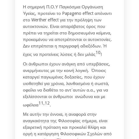
Η σημερινή Π.Ο.Υ Παγκόσμια Οργάνωση
Υγείας, προτείνει το Papageno effect απέναντι
στο Werther effect για την πρόληψη των
αυτοκτονιών. Είναι απαράβατος όρος που
πρέπει να τηρείται στα δημοσιευμένα κείμενα,
προκειμένου να αποτρέπονται οι αυτοκτονίες.
Δεν επιτρέπεται η περιγραφή αδιεξόδων. Ή
10
έχεις να προτείνεις λύσεις ή δεν μιλάς
!
Οι άνθρωποι έχουν ανάγκη από υπερβάσεις,
ανερμήνευτες με την κοινή λογική. Όποιος
καταργεί παγιωμένες δοξασίες, που έχουν
υιοθετηθεί για χρόνια, λανθασμένα ή σωστά,
οφείλει να διαθέτει το αντ΄αυτών α.α., για να
εξελίσσονται οι άνθρωποι ανώδυνα και με
11,12
ωφέλεια
.
Με αυτήν την έννοια, η αναφορά στην
αναγκαιότητα της Φιλοσοφίας σήμερα, είναι
εξαιρετική πρόταση και προκαλεί θλίψη και
οργή η κατάργηση Φιλοσοφικών Σχολών από