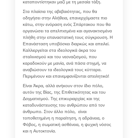
καταποντίστηκαν μαζί με τη μεσαία τάξη.
Στα πλαίσια της αβεβαιότητας, που θα
οδηγήσει στην Αλήθεια, επανερχόμαστε πιο
κάτω, στην ενόραση ενός Σπάρτακου που θα
οργανώσει τα απελπισμένα και αγανακτισμένα
πλήθη στην επαναστατική τους σύγκρουση. Η
Επανάσταση υποβόσκει διαρκώς και απειλεί.
Καλλιεργείται στα ιδεολογικά άκρα του
σταλινισμού και του νεοναζισμού, που
καραδοκούν με μανία, ανά πάσα στιγμή, να
αναβιώσουν τα ιδεολογικά τους κύτταρα.
Περιμένουν και επανεμφανίζονται απειλητικά!
Είναι Άκρα, αλλά ανήκουν στον ίδιο πόλο,
αυτόν της Βίας, της Επιθετικότητας και του
Δογματισμού. Της επικυριαρχίας και της
καταδυνάστευσης του ανθρώπου από τον
άνθρωπο. Στον άλλο πόλο, είναι
τοποθετημένη η παραίτηση, η αδράνεια, ο
Φόβος, η σωματική ασθένεια, η ψυχική νόσος
και η Αυτοκτονία.