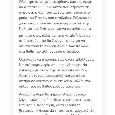
Όλοι πρέπει να χειραφετηθούν, κάποιοι όμως
θα φωτιστούν! Είναι αυτοί που σέβονται τις
σκιές στη σκέψη των ανθρώπων, όπως στο
μύθο του Πλατωνικού σπηλαίου. Σέβονται το
χρόνο που απαιτείται και περιγράφεται στην
Πολιτεία του Πλάτωνα, για να συνηθίσουν τα
8
μάτια το φως, αλλά και το σκοτάδι
. Έρχεται
από αυτούς που θα ξαναγυρίσουν για να
αφυπνίσουν τη σκιώδη σκέψη των πολλών,
στα βάθη του αλληγορικού σπηλαίου.
Οφείλουμε να πείσουμε χωρίς να επιβάλλουμε.
Να πείσουμε χωρίς να κυριαρχήσουμε. Να
πείσουμε με στόχο την εθελούσια αποδοχή.
Αργεί ο στόχος που ωφελεί, πλένει πόδια
άπειρα σε «Δείπνους Μυστικούς», αλλά μένει
ακλόνητος σε βάθος χρόνου μακρινού.
Αλλιώς τα Άκρα θα φέρουν Άκρα, με άλλα
λόγια, πολέμους ή ασθένειες και αυτοκτονίες.
Επίθεση ή παραίτηση, αυτά ζητούν τη
θεραπεία. Η θεραπεία ζητάει το υπερβατικό, όχι