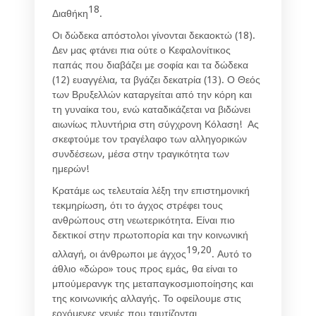
18
Διαθήκη
.
Οι δώδεκα απόστολοι γίνονται δεκαοκτώ (18).
Δεν μας φτάνει πια ούτε ο Κεφαλονίτικος
παπάς που διαβάζει με σοφία και τα δώδεκα
(12) ευαγγέλια, τα βγάζει δεκατρία (13). Ο Θεός
των Βρυξελλών καταργείται από την κόρη και
τη γυναίκα του, ενώ καταδικάζεται να βιδώνει
αιωνίως πλυντήρια στη σύγχρονη Κόλαση! Ας
σκεφτούμε τον τραγέλαφο των αλληγορικών
συνδέσεων, μέσα στην τραγικότητα των
ημερών!
Κρατάμε ως τελευταία λέξη την επιστημονική
τεκμηρίωση, ότι το άγχος στρέφει τους
ανθρώπους στη νεωτερικότητα. Είναι πιο
δεκτικοί στην πρωτοπορία και την κοινωνική
19,20
αλλαγή, οι άνθρωποι με άγχος
. Αυτό το
άθλιο «δώρο» τους προς εμάς, θα είναι το
μπούμερανγκ της μεταπαγκοσμιοποίησης και
της κοινωνικής αλλαγής. Το οφείλουμε στις
ερχόμενες γενιές που ταυτίζονται