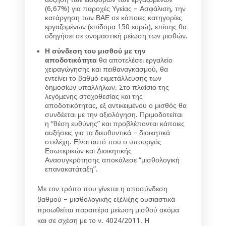
(6,67%) για παροχές Υγείας – Ασφάλιση, την
κατάργηση των ΒΑΕ σε κάποιες κατηγορίες
εργαζομένων (επίδομα 150 ευρώ), επίσης θα
οδηγήσει σε ονομαστική μείωση των μισθών.
Η σύνδεση του μισθού με την
αποδοτικότητα
θα αποτελέσει εργαλείο
χειραγώγησης και πειθαναγκασμού, θα
εντείνει το βαθμό εκμετάλλευσης των
δημοσίων υπαλλήλων. Στο πλαίσιο της
λεγόμενης στοχοθεσίας και της
αποδοτικότητας, εξ αντικειμένου ο μισθός θα
συνδέεται με την αξιολόγηση. Πριμοδοτείται
η “θέση ευθύνης” και προβλέπονται κάποιες
αυξήσεις για τα διευθυντικά – διοικητικά
στελέχη. Είναι αυτό που ο υπουργός
Εσωτερικών και Διοικητικής
Ανασυγκρότησης αποκάλεσε “μισθολογική
επανακατάταξη”.
Με τον τρόπο που γίνεται η αποσύνδεση
βαθμού – μισθολογικής εξέλιξης ουσιαστικά
προωθείται παραπέρα μείωση μισθού ακόμα
και σε σχέση με το ν. 4024/2011.
Η