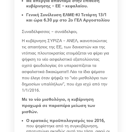
Με απεργία απαντάμε στην επίθεση
κυβέρνησης – ΕΕ – κεφαλαίου.
Γενική Συνέλευση ΕΛΜΕ-ΚΙ Τετάρτη 13/1
και ώρα 6.30 μμ στο 2ο ΓΕΛ Αργοστολίου
Συναδέλφισσες – συνάδελφοι,
Η κυβέρνηση ΣΥΡΙΖΑ – ΑΝΕΛ, ικανοποιώντας
τις απαιτήσεις της ΕΕ, των δανειστών και της
ντόπιας πλουτοκρατίας ετοιμάζεται να φέρει για
ψήφιση το νέο ασφαλιστικό εξαπολύοντας
οχετό ψευδολογίας ότι υπερασπίζεται τα
ασφαλιστικά δικαιώματα!! Λέει τα ίδια ψέματα
που έλεγε όταν ψήφιζε το “νέο μισθολόγιο των
δημοσίων υπαλλήλων”, που έχει ισχύ από την
1/1/2016.
Με το νέο μισθολόγιο, η κυβέρνηση
προχωρά σε παραπέρα μείωση των
μισθών.
Ο
κρατικός προϋπολογισμός του 2016,
που ψηφίστηκε από τη συγκυβέρνηση,
αποτυπώνει ακριβώς αυτή την τάση, αφού οι