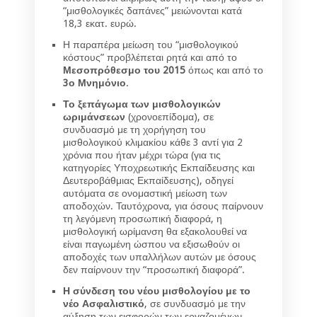
“μισθολογικές δαπάνες” μειώνονται κατά
18,3 εκατ. ευρώ.
Η παραπέρα μείωση του “μισθολογικού
κόστους” προβλέπεται ρητά και από το
Μεσοπρόθεσμο του 2015
όπως και από το
3ο Μνημόνιο
.
Το ξεπάγωμα των μισθολογικών
ωριμάνσεων
(χρονοεπίδομα), σε
συνδυασμό με τη χορήγηση του
μισθολογικού κλιμακίου κάθε 3 αντί για 2
χρόνια που ήταν μέχρι τώρα (για τις
κατηγορίες Υποχρεωτικής Εκπαίδευσης και
Δευτεροβάθμιας Εκπαίδευσης), οδηγεί
αυτόματα σε ονομαστική μείωση των
αποδοχών. Ταυτόχρονα, για όσους παίρνουν
τη λεγόμενη προσωπική διαφορά, η
μισθολογική ωρίμανση θα εξακολουθεί να
είναι παγωμένη ώσπου να εξισωθούν οι
αποδοχές των υπαλλήλων αυτών με όσους
δεν παίρνουν την “προσωπική διαφορά”.
Η σύνδεση του νέου μισθολογίου με το
νέο Ασφαλιστικό
, σε συνδυασμό με την
αύξηση των εισφορών των εργαζομένων