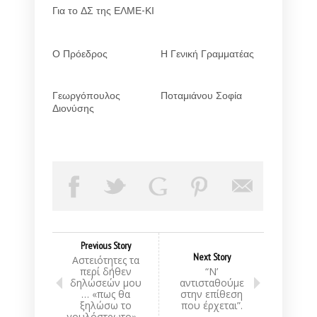
Για το ΔΣ της ΕΛΜΕ-ΚΙ
Ο Πρόεδρος
Η Γενική Γραμματέας
Γεωργόπουλος
Ποταμιάνου Σοφία
Διονύσης
Previous Story
Next Story
Αστειότητες τα
περί δήθεν
“Ν’
δηλώσεών μου
αντισταθούμε
… «πως θα
στην επίθεση
ξηλώσω το
που έρχεται”.
γουλόστρωτο»…