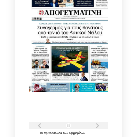
Τα
πρωτοσέλιδα
των
εφημερίδων