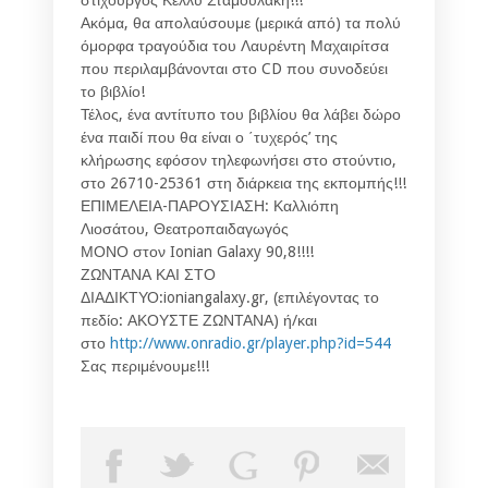
Ακόμα, θα απολαύσουμε (μερικά από) τα πολύ
όμορφα τραγούδια του Λαυρέντη Μαχαιρίτσα
που περιλαμβάνονται στο CD που συνοδεύει
το βιβλίο!
Τέλος, ένα αντίτυπο του βιβλίου θα λάβει δώρο
ένα παιδί που θα είναι ο ΄τυχερός’ της
κλήρωσης εφόσον τηλεφωνήσει στο στούντιο,
στο 26710-25361 στη διάρκεια της εκπομπής!!!
ΕΠΙΜΕΛΕΙΑ-ΠΑΡΟΥΣΙΑΣΗ: Καλλιόπη
Λιοσάτου, Θεατροπαιδαγωγός
ΜΟΝΟ στον Ionian Galaxy 90,8!!!!
ΖΩΝΤΑΝΑ ΚΑΙ ΣΤΟ
ΔΙΑΔΙΚΤΥΟ:ioniangalaxy.gr, (επιλέγοντας το
πεδίο: ΑΚΟΥΣΤΕ ΖΩΝΤΑΝΑ) ή/και
στο
http://www.onradio.gr/player.php?id=544
Σας περιμένουμε!!!