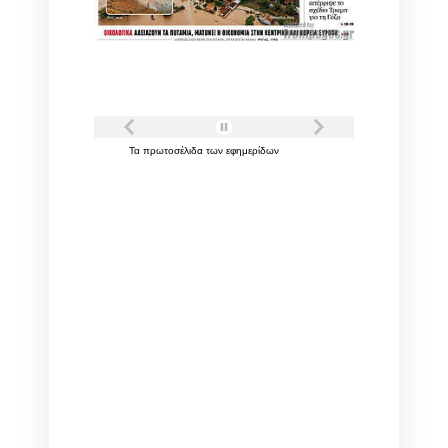
Τα
πρωτοσέλιδα
των
εφημερίδων