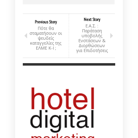
Next Story
Previous Story
Ε.Α.Σ. :
Πότε θα
Παράταση
σταματήσουν οι
υποβολής
ψευδείς
Ενστάσεων &
καταγγελίες της
Διορθώσεων
ΕΛΜΕ Κ-Ι ;
για Επιδοτήσεις