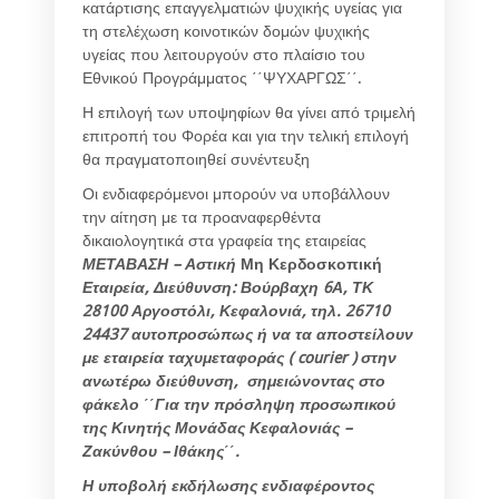
κατάρτισης επαγγελματιών ψυχικής υγείας για
τη στελέχωση κοινοτικών δομών ψυχικής
υγείας που λειτουργούν στο πλαίσιο του
Εθνικού Προγράμματος ΄΄ΨΥΧΑΡΓΩΣ΄΄.
Η επιλογή των υποψηφίων θα γίνει από τριμελή
επιτροπή του Φορέα και για την τελική επιλογή
θα πραγματοποιηθεί συνέντευξη
Οι ενδιαφερόμενοι μπορούν να υποβάλλουν
την αίτηση με τα προαναφερθέντα
δικαιολογητικά στα γραφεία της εταιρείας
ΜΕΤΑΒΑΣΗ – Αστική
Μη Κερδοσκοπική
Εταιρεία, Διεύθυνση: Βούρβαχη 6Α, ΤΚ
28100 Αργοστόλι, Κεφαλονιά, τηλ. 26710
24437 αυτοπροσώπως ή να τα αποστείλουν
με εταιρεία ταχυμεταφοράς (
courier ) στην
ανωτέρω διεύθυνση, σημειώνοντας στο
φάκελο ΄΄Για την πρόσληψη προσωπικού
της Κινητής Μονάδας Κεφαλονιάς –
Ζακύνθου – Ιθάκης΄΄.
Η υποβολή εκδήλωσης ενδιαφέροντος