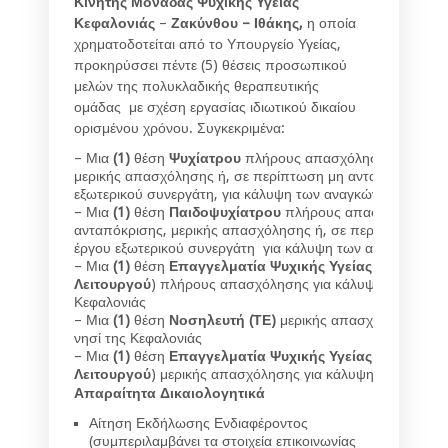
Κινητής Μονάδας Ψυχικής Υγείας
Κεφαλονιάς
–
Ζακύνθου – Ιθάκης,
η οποία
χρηματοδοτείται από το Υπουργείο Υγείας,
προκηρύσσει πέντε (5) θέσεις προσωπικού
μελών της πολυκλαδικής θεραπευτικής
ομάδας με σχέση εργασίας ιδιωτικού δικαίου
ορισμένου χρόνου. Συγκεκριμένα:
– Μια
(1)
θέση
Ψυχίατρου
πλήρους απασχόλησης ή, σε πε
μερικής απασχόλησης ή, σε περίπτωση μη ανταπόκρισης,
εξωτερικού συνεργάτη, για κάλυψη των αναγκών στα νησιά
– Μια
(1)
θέση
Παιδοψυχίατρου
πλήρους απασχόλησης ή,
ανταπόκρισης, μερικής απασχόλησης ή, σε περίπτωση μη
έργου εξωτερικού συνεργάτη για κάλυψη των αναγκών στο 
– Μια
(1)
θέση
Επαγγελματία Ψυχικής Υγείας
(
Ψυχολόγ
Λειτουργού
) πλήρους απασχόλησης για κάλυψη των αναγκ
Κεφαλονιάς
– Μια
(1)
θέση
Νοσηλευτή (ΤΕ)
μερικής απασχόλησης για
νησί της Κεφαλονιάς
– Μια
(1)
θέση
Επαγγελματία Ψυχικής Υγείας
(
Ψυχολόγο
Λειτουργού
) μερικής απασχόλησης για κάλυψη των αναγκώ
Απαραίτητα Δικαιολογητικά
Αίτηση Εκδήλωσης Ενδιαφέροντος
(συμπεριλαμβάνει τα στοιχεία επικοινωνίας