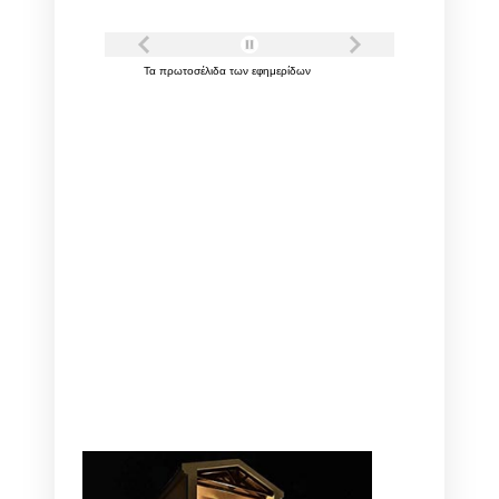
Τα
πρωτοσέλιδα
των
εφημερίδων