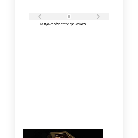
Τα
πρωτοσέλιδα
των
εφημερίδων