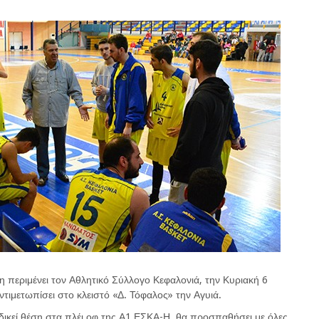
 περιμένει τον Αθλητικό Σύλλογο Κεφαλονιά, την Κυριακή 6
ντιμετωπίσει στο κλειστό «Δ. Τόφαλος» την Αγυιά.
κδικεί θέση στα πλέι οφ της Α1 ΕΣΚΑ-Η, θα προσπαθήσει με όλες