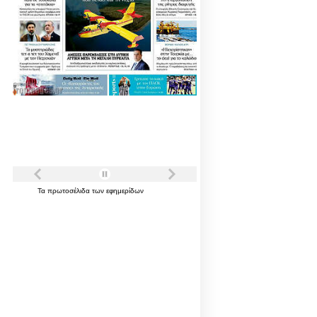
Τα
πρωτοσέλιδα
των
εφημερίδων