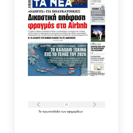
Τα
πρωτοσέλιδα
των
εφημερίδων