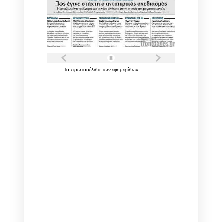
Τα
πρωτοσέλιδα
των
εφημερίδων