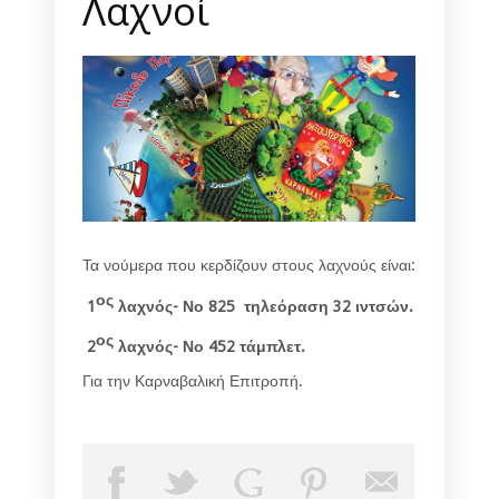
Λαχνοί
Τα νούμερα που κερδίζουν στους λαχνούς είναι:
ος
1
λαχνός- Νο 825 τηλεόραση 32 ιντσών.
ος
2
λαχνός- Νο 452 τάμπλετ.
Για την Καρναβαλική Επιτροπή.