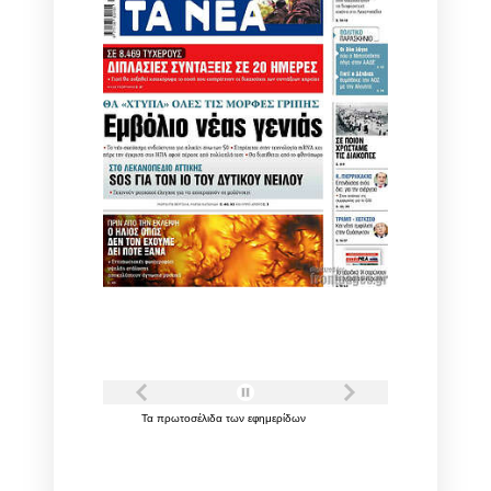
Τα
πρωτοσέλιδα
των
εφημερίδων