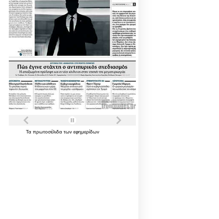
Τα
πρωτοσέλιδα
των
εφημερίδων