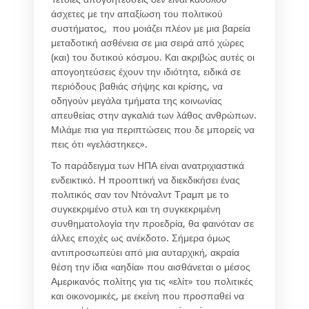
άσχετες με την απαξίωση του πολιτικού
συστήματος, που μοιάζει πλέον με μια βαρεία
μεταδοτική ασθένεια σε μια σειρά από χώρες
(και) του δυτικού κόσμου. Και ακριβώς αυτές οι
απογοητεύσεις έχουν την ιδιότητα, ειδικά σε
περιόδους βαθιάς σήψης και κρίσης, να
οδηγούν μεγάλα τμήματα της κοινωνίας
απευθείας στην αγκαλιά των λάθος ανθρώπων.
Μιλάμε πια για περιπτώσεις που δε μπορείς να
πεις ότι «γελάστηκες».
Το παράδειγμα των ΗΠΑ είναι ανατριχιαστικά
ενδεικτικό. Η προοπτική να διεκδικήσει ένας
πολιτικός σαν τον Ντόναλντ Τραμπ με το
συγκεκριμένο στυλ και τη συγκεκριμένη
συνθηματολογία την προεδρία, θα φαινόταν σε
άλλες εποχές ως ανέκδοτο. Σήμερα όμως
αντιπροσωπεύει από μια αυταρχική, ακραία
θέση την ίδια «αηδία» που αισθάνεται ο μέσος
Αμερικανός πολίτης για τις «ελίτ» του πολιτικές
και οικονομικές, με εκείνη που προσπαθεί να