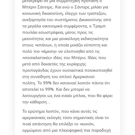
μετατρέψει σε μια συμμετοχική πρόταση ο
Μπέρνι Σάντερς. Και ενώ ο Σάντερς μιλάει για
κοινωνική δικαιοσύνη, έλεγχο των τραπεζών,
ανεξαρτησία του συστήματος Δικαιοσύνης από
τα μεγάλα οικονομικά συμφέροντα, ο Τραμπ
πουλάει εσωστρέφεια, μίσος προς τις
μειονότητες και μια γενικόλογη εκδικητικότητα
στους «επάνω», η οποία μοιάζει εύπεπτη και
πολύ πιο «άμεση» να υλοποιηθεί από τις
«σοσιαλιστικές» ιδέες του Μπέρνι. Ιδέες που
μετά από δεκαετίες της κυρίαρχης
προπαγάνδας έχουν ουσιαστικά ποινικοποιηθεί
στη συνείδηση του απλού Αμερικανού
πολίτη. Το 99% δεν κατανοεί λοιπόν πάντα ότι
αποτελεί το 99%. Και δεν μπορεί να
λειτουργήσει ως ένα ενιαίο μπλοκ, που θα φέρει
την κάθαρση…
Το ερώτημα λοιπόν, που κάνει αυτές τις
αμερικανικές εκλογές τόσο σημαντικές είναι το
ποιά απάντηση θα επιλέξει το «κοινό»,
ορμώμενο από μια πλειοψηφική πια παραδοχή