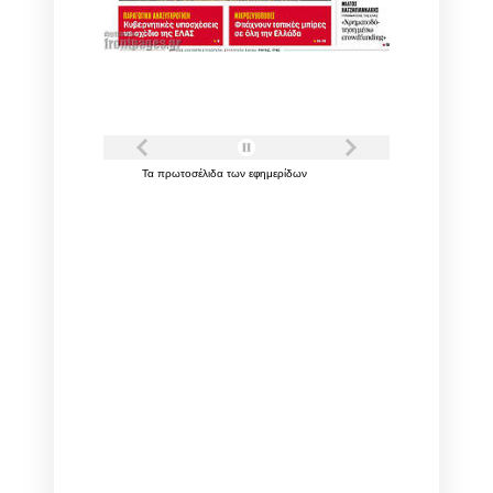
Τα
πρωτοσέλιδα
των
εφημερίδων