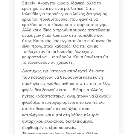
Street». Ακούγεται ωραίο, ιδανικό, αλλά το
ερώτημα είναι αν είναι ρεαλιστικό. Στην
Ισλανδία για παράδειγμα ο λαϊκός ξεσηκωμός
έριξε τον πρωθυπουργό, που φάνηκε να
εμπλέκεται στο κύκλωμα της φοροαποφυγής.
Αλλά και ο ίδιος ο πρωθυπουργός αποτέλεσμα
ανάλογων διαδηλώσεων στο παρελθόν δεν
ήταν; Και ποιός μας εγγυάται ότι ο επόμενος θα
είναι πραγματικά καθαρός; Θα πει κανείς
τουλάχιστον ότι οι Ισλανδοί δεν έχουν
κουραστεί να …αντιδρούν. Και πιθανότατα θα
το ξανακάνουν αν χρειαστεί.
Δυστυχώς έχει ιστορικά αποδειχτεί, ότι αυτοί
που καταλήγουν να θεωρούνται κατά κοινή
ομολογία ως «λάθος άνθρωποι» τις πιο πολλές
φορές δεν ξεκινούν έτσι…. Είδαμε πολλούς
ηγέτες «ριζοσπαστικών κινημάτων» να ξεκινούν
φιλόδοξα, περιτριγυρισμένοι από ένα πέπλο
απελευθερωτικής αισιοδοξίας και να
καταλήγουν και αυτοί στη λάθος πλευρά:
αυταρχικοί, αλλαζόνες, διαπλεκόμενοι,
διεφθαρμένοι, εξουσιομανείς.
Τέτοιες απογοητεύσεις δεν είναι καθόλου