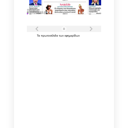
Τα
πρωτοσέλιδα
των
εφημερίδων