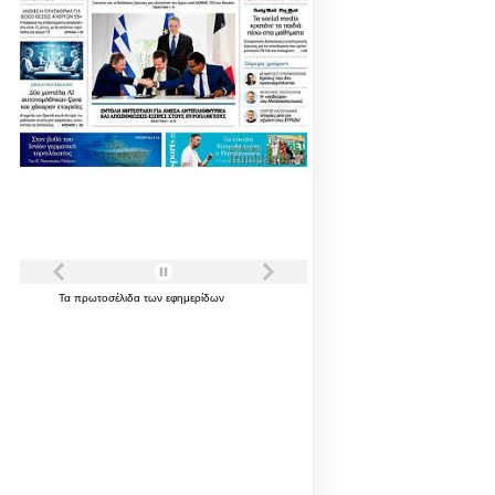
Τα
πρωτοσέλιδα
των
εφημερίδων