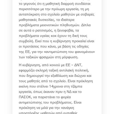
το γεγονός ότι η μαθητική διαρροή συνδέεται
περισσότερο με την πρόωρη εργασία, τη μη
ανταπόκριση στο σχολείο μαθητών με σοβαρές
μαθησιακές δυσκολίες, τα ιδιαίτερα
προβλήματα μειονοτικών πληθυσμών. Δίπλα
σε αυτά ο ρατσισμός, η ξενοφοβία, τα
προβλήματα υγείας κοκ έχουν τη δική τους
συμβολή. Εκεί που η κυβέρνηση προκαλεί είναι
οι προτάσεις που κάνει, με βάση τις οδηγίες
της ΕΕ, για την «αντιμετώπιση του φαινομένου»
των ταξικών φραγμών στη μόρφωση.
Η κυβέρνηση, από κοινού με ΕΕ – ΔΝΤ,
εφαρμόζει σκληρή ταξική αντιλαϊκή πολιτική,
που δημιουργεί την εξαθλίωση και διώχνει και
τους μαθητές από το σχολείο. Είναι πρόκληση
εκείνη που στέλνει 14χρονα στη τζάμπα
εργασία, όπως έκαναν πριν η ΝΔ και το
ΠΑΣΟΚ, να παριστάνει το φορέα
αντιμετώπισης του προβλήματος. Είναι
πρόκληση να μιλά για την «ανάγκη
υποστήριξης μαθητών από ευπαθείς