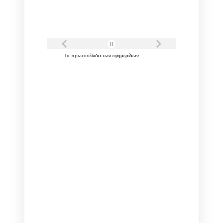
Τα
πρωτοσέλιδα
των
εφημερίδων