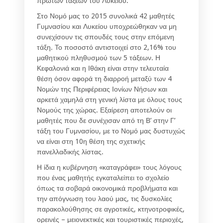
πρώτων τάξεων του Λυκείου.
Στο Νομό μας το 2015 συνολικά 42 μαθητές
Γυμνασίου και Λυκείου υποχρεώθηκαν να μη
συνεχίσουν τις σπουδές τους στην επόμενη
τάξη. Το ποσοστό αντιστοιχεί στο 2,16% του
μαθητικού πληθυσμού των 5 τάξεων. Η
Κεφαλονιά και η Ιθάκη είναι στην τελευταία
θέση όσον αφορά τη διαρροή μεταξύ των 4
Νομών της Περιφέρειας Ιονίων Νήσων και
αρκετά χαμηλά στη γενική λίστα με όλους τους
Νομούς της χώρας. Εξαίρεση αποτελούν οι
μαθητές που δε συνέχισαν από τη Β’ στην Γ’
τάξη του Γυμνασίου, με το Νομό μας δυστυχώς
να είναι στη 10η θέση της σχετικής
πανελλαδικής λίστας.
Η ίδια η κυβέρνηση «καταγράφει» τους λόγους
που ένας μαθητής εγκαταλείπει το σχολείο
όπως τα σοβαρά οικονομικά προβλήματα και
την απόγνωση του λαού μας, τις δυσκολίες
παρακολούθησης σε αγροτικές, κτηνοτροφικές,
ορεινές – μειονεκτικές και τουριστικές περιοχές,