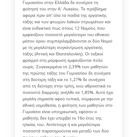
Γυμνασίου στην Ελλάδα δε συνέχισε τη
φοίτησή του στην Α΄ Λυκείου. Το πρόβλημα
αφορά πριν απ’ όλα τα παιδιά της εργατικής
τάξης και των φτωχών λαϊκών στρωμάτων και
είναι ενδεικτικό πως στους 12 Νομούς που
εμφανίζουν ποσοστό μεγαλύτερο του εθνικού
μέσου όρου συμπεριλαμβάνονται οι δύο Νομοί
με τη μεγαλύτερη συγκέντρωση εργατικής
τάξης (Αττική και Θεσσαλονίκη). Οι ταξικοί
φραγμοί στη μόρφωση εμφανίζονται πολύ
νωρίς. Συγκεκριμένα το 2,39% των μαθητών
της πρώτης τάξης του Γυμνασίου δε συνέχισε
στη δεύτερη τάξη και το 1,27% δε συνέχισε
από τη δεύτερη στην τρίτη, ενώ αθροιστικά το
ποσοστό διαρροής ανήλθε σε 1,85%. Αυτό έχει
μεγάλη σημασία αφού τυπικά, σύμφωνα με την
εθνική νομοθεσία, η φοίτηση των μαθητών στο
Γυμνάσιο είναι υποχρεωτική, εφόσον ο
μαθητής δεν έχει υπερβεί το 16ο έτος της
ηλικίας του. Αντίστοιχα ή και μεγαλύτερα
ποσοστά παρατηρούνται και μεταξύ των δύο