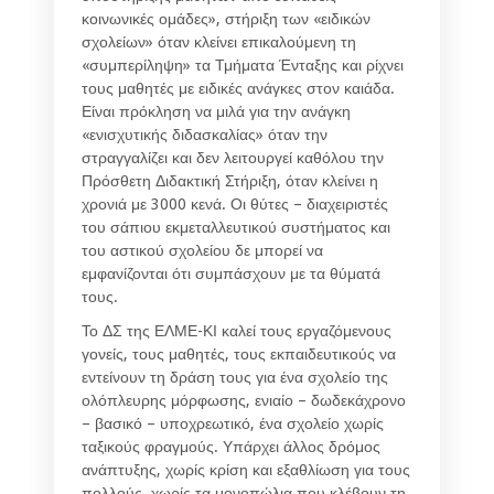
κοινωνικές ομάδες», στήριξη των «ειδικών
σχολείων» όταν κλείνει επικαλούμενη τη
«συμπερίληψη» τα Τμήματα Ένταξης και ρίχνει
τους μαθητές με ειδικές ανάγκες στον καιάδα.
Είναι πρόκληση να μιλά για την ανάγκη
«ενισχυτικής διδασκαλίας» όταν την
στραγγαλίζει και δεν λειτουργεί καθόλου την
Πρόσθετη Διδακτική Στήριξη, όταν κλείνει η
χρονιά με 3000 κενά. Οι θύτες – διαχειριστές
του σάπιου εκμεταλλευτικού συστήματος και
του αστικού σχολείου δε μπορεί να
εμφανίζονται ότι συμπάσχουν με τα θύματά
τους.
Το ΔΣ της ΕΛΜΕ-ΚΙ καλεί τους εργαζόμενους
γονείς, τους μαθητές, τους εκπαιδευτικούς να
εντείνουν τη δράση τους για ένα σχολείο της
ολόπλευρης μόρφωσης, ενιαίο – δωδεκάχρονο
– βασικό – υποχρεωτικό, ένα σχολείο χωρίς
ταξικούς φραγμούς. Υπάρχει άλλος δρόμος
ανάπτυξης, χωρίς κρίση και εξαθλίωση για τους
πολλούς, χωρίς τα μονοπώλια που κλέβουν τη