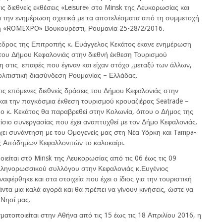
 διεθνείς εκθέσεις «Leisure» στο Minsk της Λευκορωσίας και
 την ενημέρωση σχετικά με τα αποτελέσματα από τη συμμετοχή
ση «ROMEXPO» Βουκουρέστι, Ρουμανία 25-28/2/2016.
εδρος της Επιτροπής κ. Ευάγγελος Κεκάτος έκανε ενημέρωση
του Δήμου Κεφαλονιάς στην διεθνή έκθεση Τουρισμού
στις επαφές που έγιναν και είχαν στόχο ,μεταξύ των άλλων,
ολιτιστική διασύνδεση Ρουμανίας – Ελλάδας.
τις επόμενες διεθνείς δράσεις του Δήμου Κεφαλονιάς στην
και την παγκόσμια έκθεση τουρισμού κρουαζιέρας Seatrade –
, ο κ. Κεκάτος θα παραβρεθεί στην Κολωνία, όπου ο Δήμος της
αίσιο συνεργασίας που έχει αναπτυχθεί με τον Δήμο Κεφαλονιάς.
έχει συνάντηση με του Ομογενείς μας στη Νέα Υόρκη και Tampa-
ας Απόδημων Κεφαλλονιτών το καλοκαίρι.
ιείται στo Minsk της Λευκορωσίας από τις 06 έως τις 09
λληνορωσσικού συλλόγου στην Κεφαλονιάς κ.Ευγένιος
φέρθηκε και στα στοιχεία που έχει ο ίδιος για την τουριστική
άντα μια καλά αγορά και θα πρέπει να γίνουν κινήσεις, ώστε να
Νησί μας.
τοποιείται στην Αθήνα από τις 15 έως τις 18 Απριλίου 2016, η