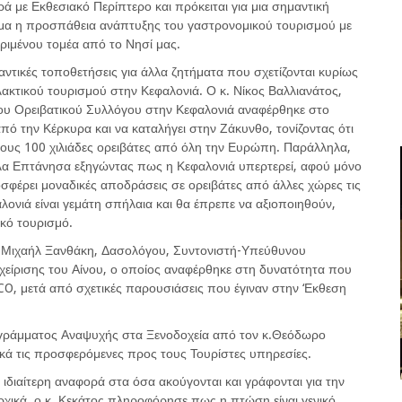
ά με Εκθεσιακό Περίπτερο και πρόκειται για μια σημαντική
ίσημα η προσπάθεια ανάπτυξης του γαστρονομικού τουρισμού με
ριμένου τομέα από το Νησί μας.
ντικές τοποθετήσεις για άλλα ζητήματα που σχετίζονται κυρίως
λακτικού τουρισμού στην Κεφαλονιά. Ο κ. Νίκος Βαλλιανάτος,
ου Ορειβατικού Συλλόγου στην Κεφαλονιά αναφέρθηκε στο
πό την Κέρκυρα και να καταλήγει στην Ζάκυνθο, τονίζοντας ότι
ους 100 χιλιάδες ορειβάτες από όλη την Ευρώπη. Παράλληλα,
λλα Επτάνησα εξηγώντας πως η Κεφαλονιά υπερτερεί, αφού μόνο
οσφέρει μοναδικές αποδράσεις σε ορειβάτες από άλλες χώρες τις
ονιά είναι γεμάτη σπήλαια και θα έπρεπε να αξιοποιηθούν,
κό τουρισμό.
. Μιχαήλ Ξανθάκη, Δασολόγου, Συντονιστή-Υπεύθυνου
είρισης του Αίνου, ο οποίος αναφέρθηκε στη δυνατότητα που
SCO, μετά από σχετικές παρουσιάσεις που έγιναν στην ‘Εκθεση
γράμματος Αναψυχής στα Ξενοδοχεία από τον κ.Θεόδωρο
ικά τις προσφερόμενες προς τους Τουρίστες υπηρεσίες.
ε ιδιαίτερη αναφορά στα όσα ακούγονται και γράφονται για την
ρχικά, ο κ. Κεκάτος πληροφόρησε πως η πτώση είναι γενικό