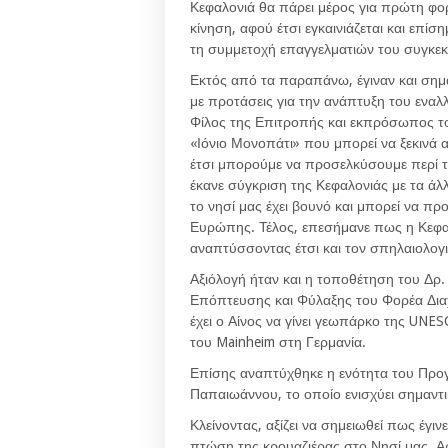
Κεφαλονιά θα πάρει μέρος για πρώτη φορ
κίνηση, αφού έτσι εγκαινιάζεται και επ
τη συμμετοχή επαγγελματιών του συγκεκ
Εκτός από τα παραπάνω, έγιναν και σημα
με προτάσεις για την ανάπτυξη του εναλ
Φίλος της Επιτροπής και εκπρόσωπος τ
«Ιόνιο Μονοπάτι» που μπορεί να ξεκινά α
έτσι μπορούμε να προσελκύσουμε περί τ
έκανε σύγκριση της Κεφαλονιάς με τα ά
το νησί μας έχει βουνό και μπορεί να πρ
Ευρώπης. Τέλος, επεσήμανε πως η Κεφαλ
αναπτύσσοντας έτσι και τον σπηλαιολογι
Αξιόλογή ήταν και η τοποθέτηση του Δρ
Επόπτευσης και Φύλαξης του Φορέα Διαχ
έχει ο Αίνος να γίνει γεωπάρκο της UNE
του Mainheim στη Γερμανία.
Επίσης αναπτύχθηκε η ενότητα του Προ
Παπαιωάννου, το οποίο ενισχύει σημαντ
Κλείνοντας, αξίζει να σημειωθεί πως έγιν
πτώση της κρουαζιέρας στο Νησί μας. Α