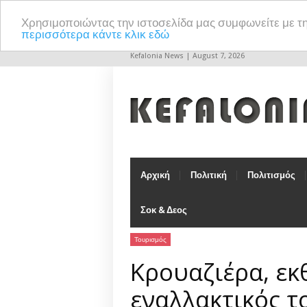
Χρησιμοποιώντας την ιστοσελίδα μας συμφωνείτε με τ
περισσότερα κάντε κλικ εδώ
Kefalonia News | August 7, 2026
Αρχική
Πολιτική
Πολιτισμός
Σοκ & Δεος
Τουρισμός
Κρουαζιέρα, εκθ
εναλλακτικός τ