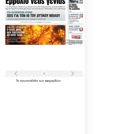
Τα
πρωτοσέλιδα
των
εφημερίδων