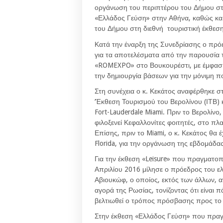
οργάνωση του περιπτέρου του Δήμου στις
«Ελλάδος Γεύση» στην Αθήνα, καθώς και
του Δήμου στη διεθνή τουριστική έκθε
Κατά την έναρξη της Συνεδρίασης ο πρό
για τα αποτελέσματα από την παρουσία 
«ROMEXPO» στο Βουκουρέστι, με έμφαση 
την δημιουργία βάσεων για την μόνιμη π
Στη συνέχεια ο κ. Κεκάτος αναφέρθηκε σ
‘Έκθεση Τουρισμού του Βερολίνου (ΙΤΒ) 
Fort-Lauderdale Miami. Πριν το Βερολίνο
φιλοξενεί Κεφαλλονίτες φοιτητές, στο πλ
Επίσης, πριν το Miami, ο κ. Κεκάτος θα 
Florida, για την οργάνωση της εβδομάδ
Για την έκθεση «Leisure» που πραγματοπο
Απριλίου 2016 μίλησε ο πρόεδρος του ε
Αβιουκώφ, ο οποίος, εκτός των άλλων, ανα
αγορά της Ρωσίας, τονίζοντας ότι είναι π
βελτιωθεί ο τρόπος πρόσβασης προς το 
Στην έκθεση «Ελλάδος Γεύση» που πραγμα