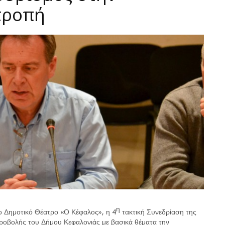
τροπή
η
ο Δημοτικό Θέατρο «Ο Κέφαλος», η 4
τακτική Συνεδρίαση της
ροβολής του Δήμου Κεφαλονιάς με βασικά θέματα την