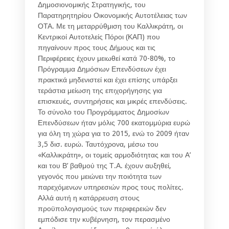
Δημοσιονομικής Στρατηγικής, του
Παρατηρητηρίου Οικονομικής Αυτοτέλειας των
ΟΤΑ. Με τη μεταρρύθμιση του Καλλικράτη, οι
Κεντρικοί Αυτοτελείς Πόροι (ΚΑΠ) που
πηγαίνουν προς τους Δήμους και τις
Περιφέρειες έχουν μειωθεί κατά 70-80%, το
Πρόγραμμα Δημόσιων Επενδύσεων έχει
πρακτικά μηδενιστεί και έχει επίσης υπάρξει
τεράστια μείωση της επιχορήγησης για
επισκευές, συντηρήσεις και μικρές επενδύσεις.
Το σύνολο του Προγράμματος Δημοσίων
Επενδύσεων ήταν μόλις 700 εκατομμύρια ευρώ
για όλη τη χώρα για το 2015, ενώ το 2009 ήταν
3,5 δισ. ευρώ. Ταυτόχρονα, μέσω του
«Καλλικράτη», οι τομείς αρμοδιότητας και του Α’
και του Β’ βαθμού της Τ.Α. έχουν αυξηθεί,
γεγονός που μειώνει την ποιότητα των
παρεχόμενων υπηρεσιών προς τους πολίτες.
Αλλά αυτή η κατάρρευση στους
προϋπολογισμούς των περιφερειών δεν
εμπόδισε την κυβέρνηση, τον περασμένο