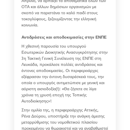
Απρίλιο, να αρπάξει τα αποθεματικά όλων των
ΟΤΑ και άλλων δημόσιων οργανισμών με
σκοπό να παριστάνει το καλό παιδί στους
τοκογλύφους, ξεζουμίζοντας την ελληνική
κοινωνία.
Αντιδράσεις και αποδοκιμασίες στην ΕΝΠΕ
Η χθεσινή παρουσία του υπουργού
Εσωτερικών Διοικητικής Ανασυγκρότησης στην
3η Τακτική Γενική Συνέλευση της ΕΝΠΕ στη
Λευκάδα, προκάλεσε πολλές αντιδράσεις και
έντονες αποδοκιμασίες. Οι περιφερειάρχες
εξέφρασαν την έντονη δυσαρέσκειά τους, την
οποία ο υπουργός αντιμετώπισε με γενική και
αόριστη αισιοδοξία(!): «Θα ζήσετε σε λίγα
χρόνια τη χρυσή εποχή της Τοπικής
Αυτοδιοίκησης»!
Στην ομιλία της, η περιφερειάρχης Αττικής,
Ρένα Δούρου, υποστήριξε την ανάγκη άμεσης
μεταρρύθμισης του νομοθετικού πλαισίου
προκειμένου να θωρακιστεί και να αναβαθμιστεί