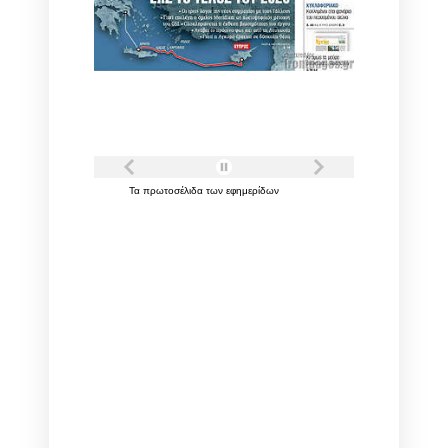
Τα
πρωτοσέλιδα
των
εφημερίδων