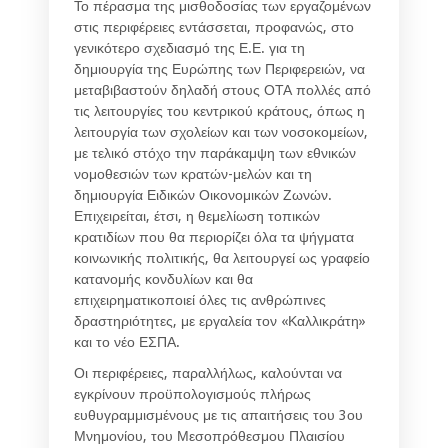
Το πέρασμα της μισθοδοσίας των εργαζομένων
στις περιφέρειες εντάσσεται, προφανώς, στο
γενικότερο σχεδιασμό της Ε.Ε. για τη
δημιουργία της Ευρώπης των Περιφερειών, να
μεταβιβαστούν δηλαδή στους ΟΤΑ πολλές από
τις λειτουργίες του κεντρικού κράτους, όπως η
λειτουργία των σχολείων και των νοσοκομείων,
με τελικό στόχο την παράκαμψη των εθνικών
νομοθεσιών των κρατών-μελών και τη
δημιουργία Ειδικών Οικονομικών Ζωνών.
Επιχειρείται, έτσι, η θεμελίωση τοπικών
κρατιδίων που θα περιορίζει όλα τα ψήγματα
κοινωνικής πολιτικής, θα λειτουργεί ως γραφείο
κατανομής κονδυλίων και θα
επιχειρηματικοποιεί όλες τις ανθρώπινες
δραστηριότητες, με εργαλεία τον «Καλλικράτη»
και το νέο ΕΣΠΑ.
Οι περιφέρειες, παραλλήλως, καλούνται να
εγκρίνουν προϋπολογισμούς πλήρως
ευθυγραμμισμένους με τις απαιτήσεις του 3ου
Μνημονίου, του Μεσοπρόθεσμου Πλαισίου