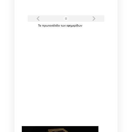
Τα
πρωτοσέλιδα
των
εφημερίδων