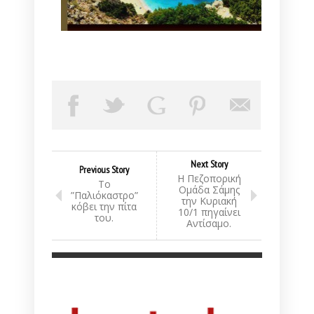
Next Story
Previous Story
Η Πεζοπορική
Το
Ομάδα Σάμης
”Παλιόκαστρο”
την Κυριακή
κόβει την πίτα
10/1 πηγαίνει
του.
Αντίσαμο.