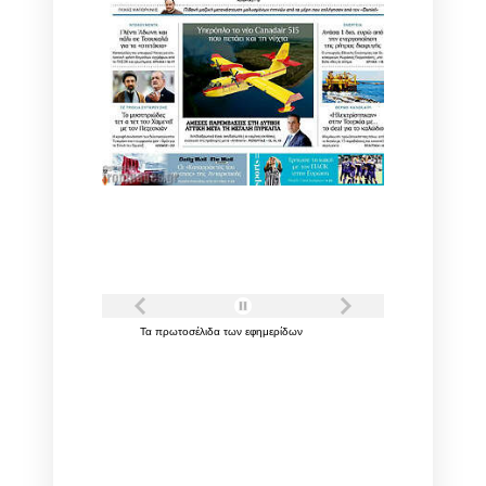
Τα
πρωτοσέλιδα
των
εφημερίδων