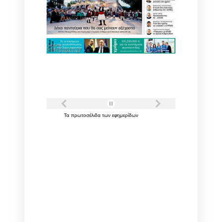
Τα
πρωτοσέλιδα
των
εφημερίδων