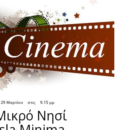
 29 Μαρτίου στις 9.15 μμ
Μικρό Νησί
Isla Minima