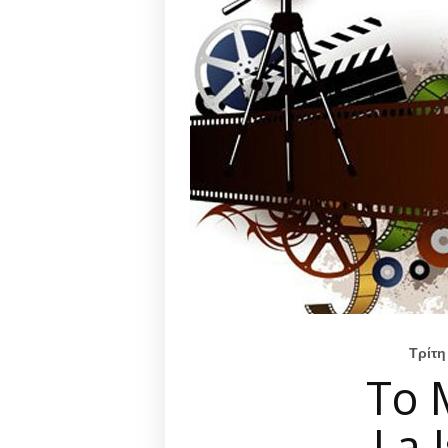
Τρίτη
Το 
La 