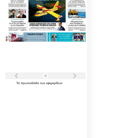
Τα
πρωτοσέλιδα
των
εφημερίδων