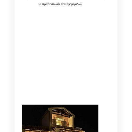
Τα
πρωτοσέλιδα
των
εφημερίδων