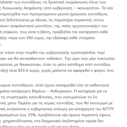
λεηλασία των συντάξεων, τη δραστική συρρίκνωση όλων των
ς Κοινωνικής Ασφάλισης από κυβέρνηση – «κουαρτέτο». Τα νέα
ά νομοσχέδια των προηγούμενων μηνών (μειώσεις συντάξεων,
εση ξεδιπλώνεται με άξονες τις παραπέρα περικοπές στους
έου» ασφαλιστικού μοντέλου, της «νέας αρχιτεκτονικής» του
ή σοφών», που είναι η βάση, προβλέπει την κατάργηση κάθε
αξης πέρα των 360 ευρώ, την εξάλειψη κάθε στοιχείου
ς.
μην πέσει στην παγίδα της κυβερνητικής προπαγάνδας περί
ία» και θα αποκαθιστούν «αδικίες». Την ώρα που ρέει πακτωλός
μειώσεις με δικαιοσύνη», όταν το μέσο εισόδημα από συντάξεις
ταξη) είναι 833,6 ευρώ, χωρίς μάλιστα να αφαιρεθεί ο φόρος που
όωρων συντάξεων», όταν έχουν καταργηθεί όλα τα καθεστώτα
ημαίνει κατάργηση Βαρέων – Ανθυγιεινών. Η κατηφόρα για τα
 τις στρατηγικές κατευθύνσεις, που ενσωματώνει το 3ο
ός μόνο Ταμείου για τις κύριες συντάξεις, που θα λειτουργεί με
γική εντάσσεται η κυβερνητική επιλογή για κατάργηση του ΜΤΠΥ
 μερισμάτων έως 35%, προβλέπεται νέα άμεση περικοπή ύψους
ής χρηματοδότησης στα διαχρονικά λεηλατημένα ταμεία δεν
αμβάνουν όλες τις παροχές μαζί και την Υγεία.