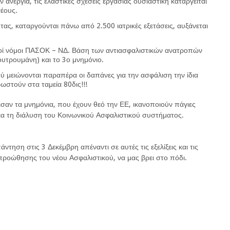
ν ανεργία, τις ελαστικές σχέσεις εργασίας ουσιαστική καταργείται
νέους.
τας, καταργούνται πάνω από 2.500 ιατρικές εξετάσεις, αυξάνεται
ικοί νόμοι ΠΑΣΟΚ – ΝΔ. Βάση των αντιασφαλιστικών ανατροπών
ουτρουμάνη) και το 3ο μνημόνιο.
μειώνονται παραπέρα οι δαπάνες για την ασφάλιση την ίδια
ωστούν στα ταμεία 80δις!!!
σαν τα μνημόνια, που έχουν θεό την ΕΕ, ικανοποιούν πάγιες
για τη διάλυση του Κοινωνικού Ασφαλιστικού συστήματος.
τηση στις 3 Δεκέμβρη απέναντι σε αυτές τις εξελίξεις και τις
 προώθησης του νέου Ασφαλιστικού, να μας βρει στο πόδι.