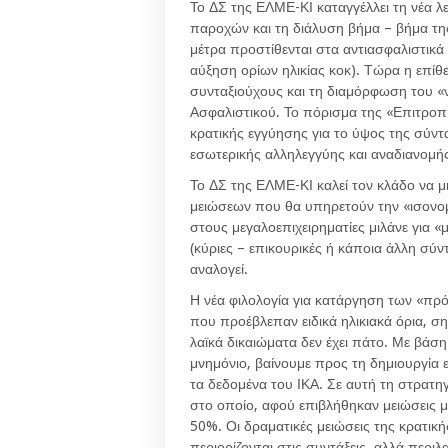
Το ΔΣ της ΕΛΜΕ-ΚΙ καταγγέλλει τη νέα 
παροχών και τη διάλυση βήμα – βήμα τη
μέτρα προστίθενται στα αντιασφαλιστικ
αύξηση ορίων ηλικίας κοκ). Τώρα η επίθ
συνταξιούχους και τη διαμόρφωση του «ν
Ασφαλιστικού. Το πόρισμα της «Επιτροπ
κρατικής εγγύησης για το ύψος της σύντ
εσωτερικής αλληλεγγύης και αναδιανομή
Το ΔΣ της ΕΛΜΕ-ΚΙ καλεί τον κλάδο να 
μειώσεων που θα υπηρετούν την «ισονομ
στους μεγαλοεπιχειρηματίες μιλάνε για «
(κύριες – επικουρικές ή κάποια άλλη σύν
αναλογεί.
Η νέα φιλολογία για κατάργηση των «πρ
που προέβλεπαν ειδικά ηλικιακά όρια, σ
λαϊκά δικαιώματα δεν έχει πάτο. Με βάση
μνημόνιο, βαίνουμε προς τη δημιουργία εν
τα δεδομένα του ΙΚΑ. Σε αυτή τη στρατη
στο οποίο, αφού επιβλήθηκαν μειώσεις
50%. Οι δραματικές μειώσεις της κρατικ
περιορίζονται στις συντάξεις, αλλά περιλ