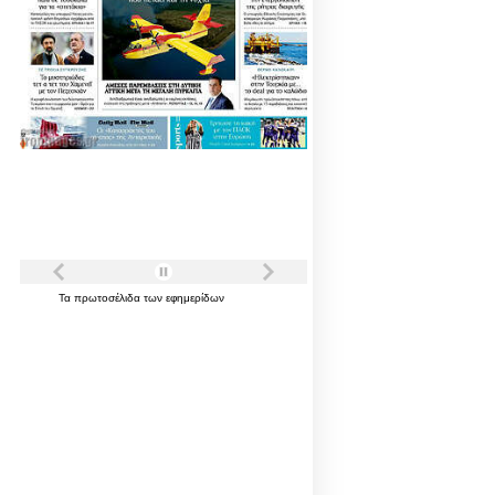
Τα
πρωτοσέλιδα
των
εφημερίδων