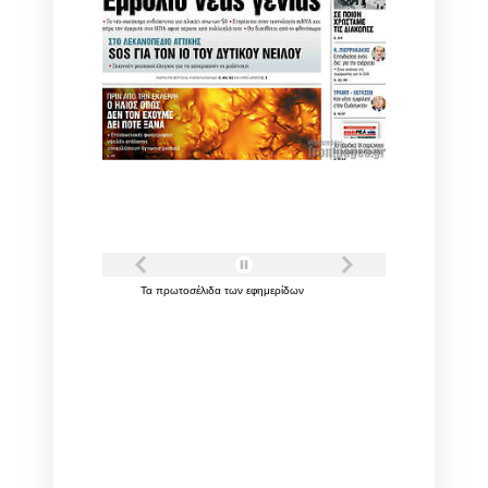
Τα
πρωτοσέλιδα
των
εφημερίδων