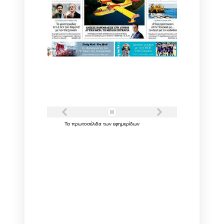
Τα
πρωτοσέλιδα
των
εφημερίδων