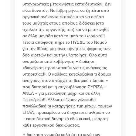
υποχρεωτικές μετακινήσεις εκπαιδευτικών. Δεν
είναι δυνατόν, Νοέμβρη μήνα, να ζητείται από
οργανικά ανήκοντα εκπαιδευτικό να αφήσει
τους μαθητές στους οποίους διδάσκει (στο
σχολείο της οργανικής του) και να μετακινηθεί
σε άλλη μονάδα κατά το μισό του ωράριο!!!
Τέτοια απόφαση πήρε το ΠΥΣΔΕ του Νομού
για την Ιθάκη, με μόνες αρνητικές ψήφους των
δύο αιρετών και αυτήν υλοποίησε. Όλο αυτό
ονομάζεται από κυβέρνηση – διοίκηση
«διαχείριση προσωπικού» για τις ανάγκες τις
υπηρεσίας!!! Ο καθένας καταλαβαίνει τι δρόμοι
ανοίγουν, όταν υπάρχει το θεσμικό πλαίσιο –
που διατηρεί και η συγκυβέρνηση ΣΥΡΙΖΑ –
ΑΝΕΛ – για μετακίνηση μέχρι και σε άλλη
Περιφέρεια!!! Άλλωστε έχουν γενικευθεί
πανελλαδικά οι καταργήσεις τμημάτων, τομέων
ΕΠΑΛ, προκειμένου να διοχετευτεί ανθρώπινο
– εκπαιδευτικό δυναμικό εδώ κι εκεί, με άρση
κάθε εργασιακού δικαιώματος.
Η διοίκηση γνωρίζει καλά ότι τα κενά των