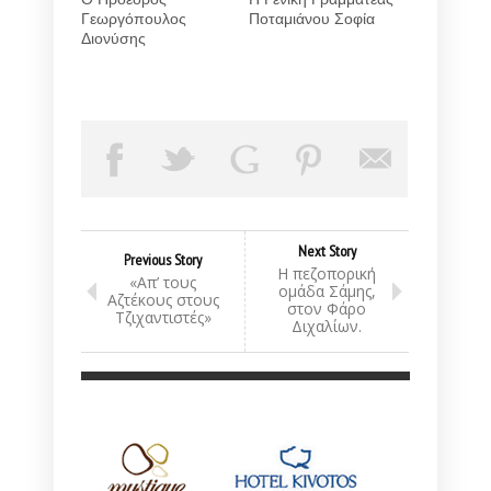
Γεωργόπουλος
Ποταμιάνου Σοφία
Διονύσης
Next Story
Previous Story
Η πεζοπορική
«Απ’ τους
ομάδα Σάμης,
Αζτέκους στους
στον Φάρο
Τζιχαντιστές»
Διχαλίων.