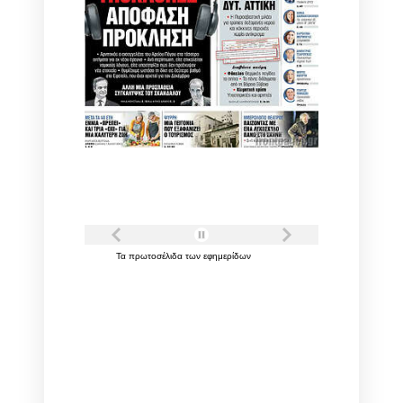
Τα
πρωτοσέλιδα
των
εφημερίδων