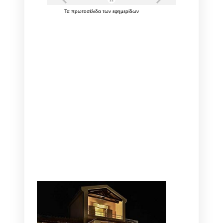
Τα
πρωτοσέλιδα
των
εφημερίδων